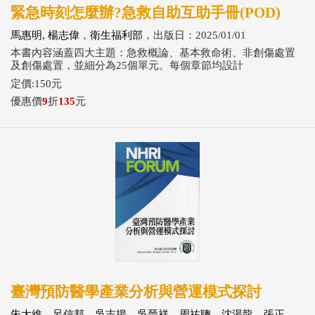
緊急時刻怎麼辦?急救自助互助手冊(POD)
馬惠明, 楊志偉
，
衛生福利部
，出版日：2025/01/01
本書內容涵蓋四大主題：急救概論、基本救命術、非創傷處置
及創傷處置，並細分為25個單元。每個章節均設計
定價:150元
優惠價
9
折
135
元
臺灣預防醫學產業分析與營運模式探討
朱大維，呂信邦，吳志揚，吳晉祥，周祐聰，沈湯龍，張正