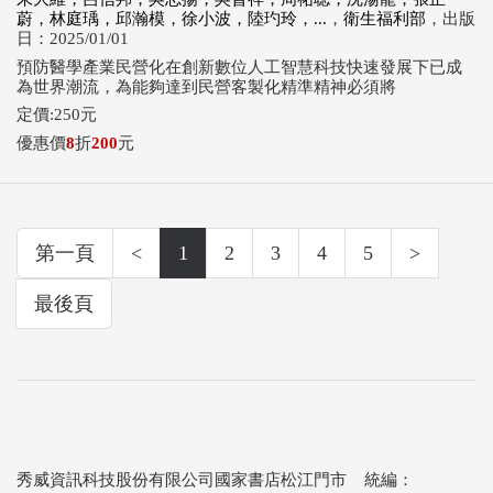
蔚，林庭瑀，邱瀚模，徐小波，陸玓玲，...
，
衛生福利部
，出版
日：2025/01/01
預防醫學產業民營化在創新數位人工智慧科技快速發展下已成
為世界潮流，為能夠達到民營客製化精準精神必須將
定價:250元
優惠價
8
折
200
元
第一頁
<
1
2
3
4
5
>
最後頁
秀威資訊科技股份有限公司國家書店松江門市 統編：