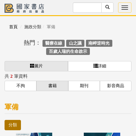
首頁
施政分類
軍備
熱門：
醫療在線
山之議
南岬逆時光
百歲人瑞的生命啟示
圖片
詳細
共
2
筆資料
不拘
書籍
期刊
影音商品
軍備
分類