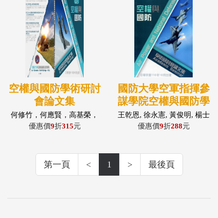
空權與國防學術研討
國防大學空軍指揮參
會論文集
謀學院空權與國防學
術研討會論文集
何修竹，何應賢，高基榮，
王乾恩, 徐永憲, 黃俊明, 楊士
許智翔，陳則佑，黃建遠，
賢, 廖宜恒, 潘宜輝, 藍碧玲,
優惠價
9
折
315
元
優惠價
9
折
288
元
鄭詠儒，魯哲辰，蕭宏州
羅德駿
第一頁
<
1
>
最後頁