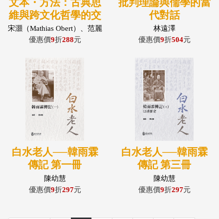
文本・方法：古典思
批判理論與儒學的當
維與跨文化哲學的交
代對話
涉與實踐
宋灝（Mathias Obert）、范麗
林遠澤
梅、鄧敦民、林俊臣、王
優惠價
9
折
288
元
優惠價
9
折
504
元
華、陳弘學、林永勝、 劉滄
龍、曾守仁
白水老人──韓雨霖
白水老人──韓雨霖
傳記 第一冊
傳記 第三冊
陳幼慧
陳幼慧
優惠價
9
折
297
元
優惠價
9
折
297
元