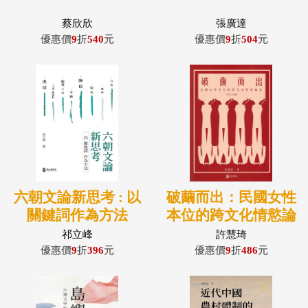
蔡欣欣
張廣達
優惠價
9
折
540
元
優惠價
9
折
504
元
六朝文論新思考 : 以
破繭而出：民國女性
關鍵詞作為方法
本位的跨文化情慾論
述（1912-1949）
祁立峰
許慧琦
優惠價
9
折
396
元
優惠價
9
折
486
元