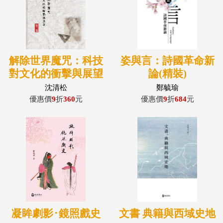
解除世界魔咒：科技
姿與言：詩國革命新
對文化的衝擊與展望
論(精裝)
(精裝)
沈清松
鄭毓瑜
優惠價
9
折
360
元
優惠價
9
折
684
元
凝眸劇影･鏡照戲史
文書 典籍與西域史地