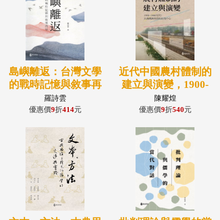
島嶼離返：台灣文學
近代中國農村體制的
的戰時記憶與敘事再
建立與演變，1900-
現
1980年代：以滿鐵調
羅詩雲
陳耀煌
查的村莊為中心
優惠價
9
折
414
元
優惠價
9
折
540
元