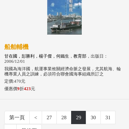
船舶輔機
甘在國，彭勝利，楊子傑，何鐵生
，
教育部
，出版日：
2006/12/01
我國為海洋國，航運事業攸關經濟命脈之發展，尤其航海、輪
機專業人員之訓練，必須符合聯會國海事組織所訂之
定價:470元
優惠價
9
折
423
元
第一頁
<
27
28
29
30
31