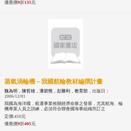
優惠價
9
折
135
元
蒸氣渦輪機－我國航輪教材編撰計畫
魏為明，陳哲雄，潘碧熊，彭勝利
，
教育部
，出版日：
2006/12/01
我國為海洋國，航運事業攸關經濟命脈之發展，尤其航海、輪
機專業人員之訓練，必須符合聯會國海事組織所訂之
定價:450元
優惠價
9
折
405
元