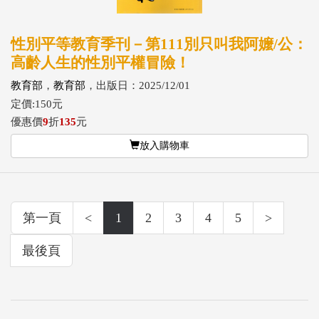
性別平等教育季刊－第111別只叫我阿嬤/公：
高齡人生的性別平權冒險！
教育部
，
教育部
，出版日：2025/12/01
定價:150元
優惠價
9
折
135
元
放入購物車
第一頁
<
1
2
3
4
5
>
最後頁