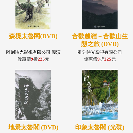
森境太魯閣(DVD)
合歡越嶺－合歡山生
態之旅 (DVD)
雕刻時光影視有限公司 導演
雕刻時光影視有限公司
廖東坤
優惠價
9
折
225
元
優惠價
9
折
225
元
地景太魯閣 (DVD)
印象太魯閣 (光碟)