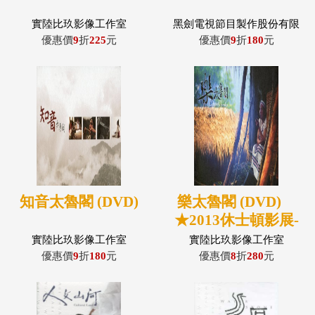
實陸比玖影像工作室
黑劍電視節目製作股份有限
公司
優惠價
9
折
225
元
優惠價
9
折
180
元
知音太魯閣 (DVD)
樂太魯閣 (DVD)
★2013休士頓影展-
銅牌獎
實陸比玖影像工作室
實陸比玖影像工作室
優惠價
9
折
180
元
優惠價
8
折
280
元