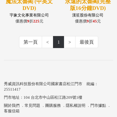
魔法太魯閣 (中英文
永遠的太魯閣(完整
DVD)
版16分鐘DVD)
宇象文化事業有限公司
漢笙股份有限公司
優惠價
9
折
225
元
優惠價
9
折
45
元
第一頁
<
1
>
最後頁
秀威資訊科技股份有限公司國家書店松江門市 統編：
25511417
門市地址：104 台北市中山區松江路209號1樓
關於我們
．
常見問題
．
團購服務
．
隱私權說明
．
門市據點
．
客服信箱