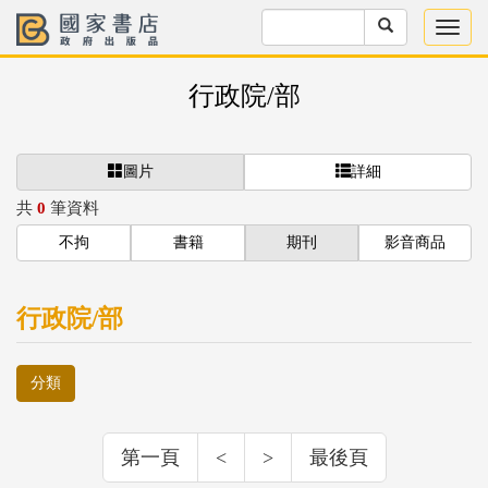
行政院/部
圖片
詳細
共
0
筆資料
不拘
書籍
期刊
影音商品
行政院/部
分類
第一頁
<
>
最後頁