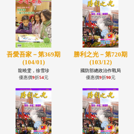
吾愛吾家－第369期
勝利之光－第720期
(104/01)
(103/12)
龍曉雯，徐雪珍
國防部總政治作戰局
優惠價
9
折
54
元
優惠價
9
折
90
元