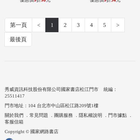
優惠價
9
折
90
元
優惠價
9
折
54
元
第一頁
<
1
2
3
4
5
>
最後頁
秀威資訊科技股份有限公司國家書店松江門市 統編：
25511417
門市地址：104 台北市中山區松江路209號1樓
關於我們
．
常見問題
．
團購服務
．
隱私權說明
．
門市據點
．
客服信箱
Copyright © 國家網路書店