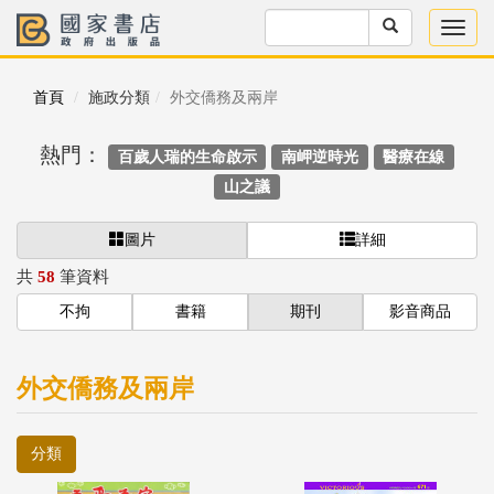
首頁
施政分類
外交僑務及兩岸
熱門：
百歲人瑞的生命啟示
南岬逆時光
醫療在線
山之議
圖片
詳細
共
58
筆資料
不拘
書籍
期刊
影音商品
外交僑務及兩岸
分類