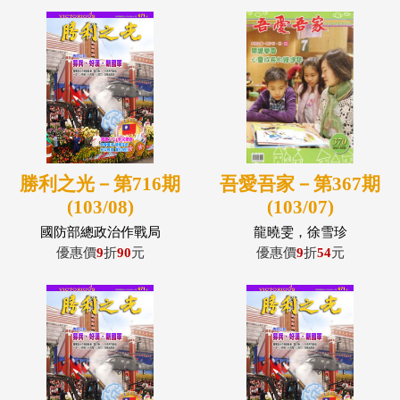
勝利之光－第716期
吾愛吾家－第367期
(103/08)
(103/07)
國防部總政治作戰局
龍曉雯，徐雪珍
優惠價
9
折
90
元
優惠價
9
折
54
元