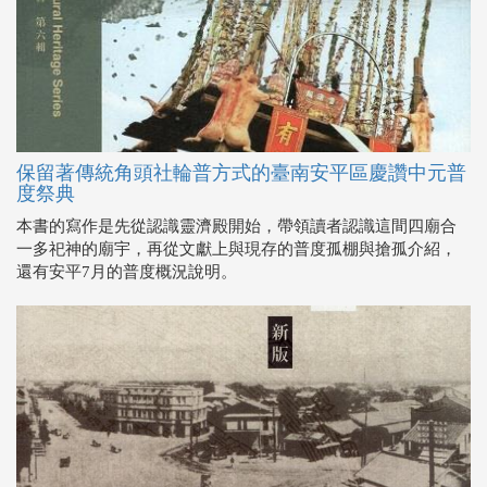
保留著傳統角頭社輪普方式的臺南安平區慶讚中元普
度祭典
本書的寫作是先從認識靈濟殿開始，帶領讀者認識這間四廟合
一多祀神的廟宇，再從文獻上與現存的普度孤棚與搶孤介紹，
還有安平7月的普度概況說明。