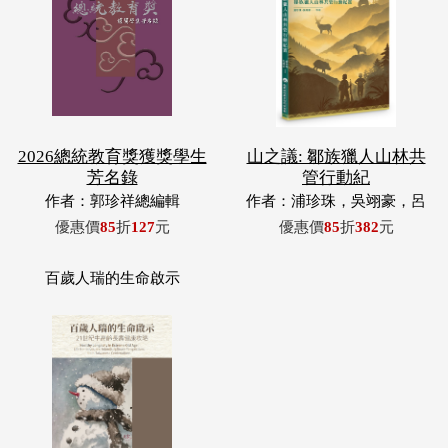
2026總統教育獎獲獎學生
山之議: 鄒族獵人山林共
芳名錄
管行動紀
作者：郭珍祥總編輯
作者：浦珍珠，吳翊豪，呂
翊齊，張惠東，許玉青，王
優惠價
85
折
127
元
優惠價
85
折
382
元
昶欣，蕭冠祐，浦忠成，浦
忠勇
百歲人瑞的生命啟示