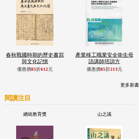
春秋戰國時期的歷史書寫
產業移工職業安全衛生母
與文化記憶
語講師培訓方
優惠價
85
折
612
元
優惠價
85
折
213
元
更多新書
閱讀注目
總統教育獎
山之議