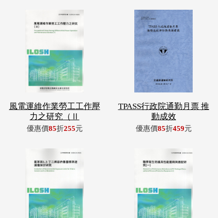
風電運維作業勞工工作壓
TPASS行政院通勤月票 推
力之研究（Ⅱ
動成效
優惠價
85
折
255
元
優惠價
85
折
459
元