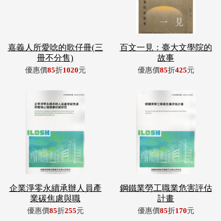
嘉義人所愛唸的歌仔冊(三
百文一見：臺大文學院的
冊不分售)
故事
優惠價
85
折
1020
元
優惠價
85
折
425
元
企業淨零永續承辦人員產
鋼鐵業勞工職業危害評估
業碳焦慮與職
計畫
優惠價
85
折
255
元
優惠價
85
折
170
元