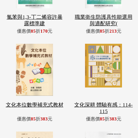
氯苯與1,3-丁二烯容許暴
職業衛生防護具性能選用
露標準建
與適配研究(
優惠價
85
折
170
元
優惠價
85
折
213
元
文化本位數學補充式教材
文化深耕 體驗有感：114-
115
優惠價
85
折
383
元
優惠價
85
折
383
元