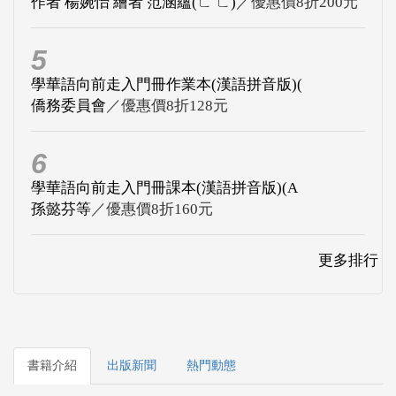
作者 楊婉怡 繪者 范涵蘊(ㄈ ㄈ)
／優惠價8折200元
5
學華語向前走入門冊作業本(漢語拼音版)(
僑務委員會
／優惠價8折128元
6
學華語向前走入門冊課本(漢語拼音版)(A
孫懿芬等
／優惠價8折160元
更多排行
書籍介紹
出版新聞
熱門動態