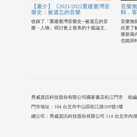
【書介】《2021/2022重建臺灣音
音樂
樂史：被遺忘的音樂
輯，
收錄了「重建臺灣音樂史─被遺忘的音
音樂無
樂・人物」研討會上發表的十篇論文。
此更了解
樂新風
也能與
秀威資訊科技股份有限公司國家書店松江門市 統編：25
門市地址：104 台北市中山區松江路209號1樓
總公司：秀威資訊科技股份有限公司 114 台北市內湖