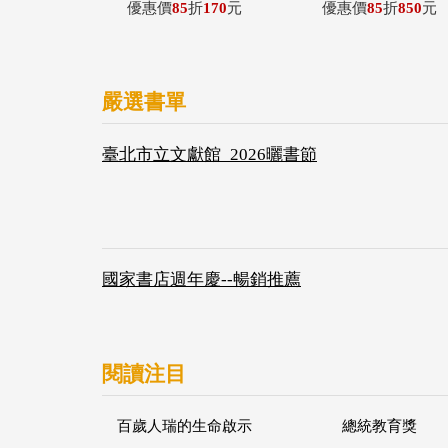
優惠價
85
折
170
元
優惠價
85
折
850
元
嚴選書單
臺北市立文獻館_2026曬書節
國家書店週年慶--暢銷推薦
閱讀注目
百歲人瑞的生命啟示
總統教育獎