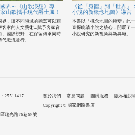
無國界～《山歌浪想》專
《從「身體」到「世界」
客家山歌攜手現代爵士風！
小說的新概念地圖》導言
國界，讓不同領域的聽眾可以藉
本書以「概念地圖的轉變」此
客家的人文藝術...賦予客家音
直探晚清小說之核心，開展了
向、國際視野，在保留傳承同時
小說研究的新視角與新典範。
時代脈流並行。
511417
關於我們
．
常見問題
．
團購服務
．
隱私權說
Copyright © 國家網路書店
區瑞光路76巷65號