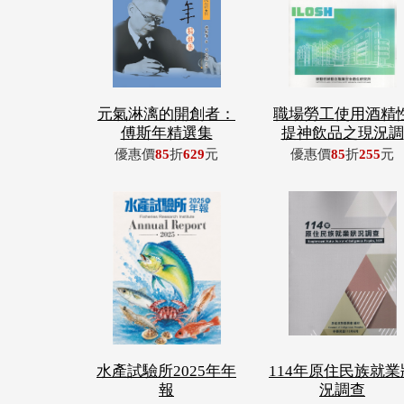
元氣淋漓的開創者：
職場勞工使用酒精
傅斯年精選集
提神飲品之現況調
優惠價
85
折
629
元
優惠價
85
折
255
元
水產試驗所2025年年
114年原住民族就業
報
況調查