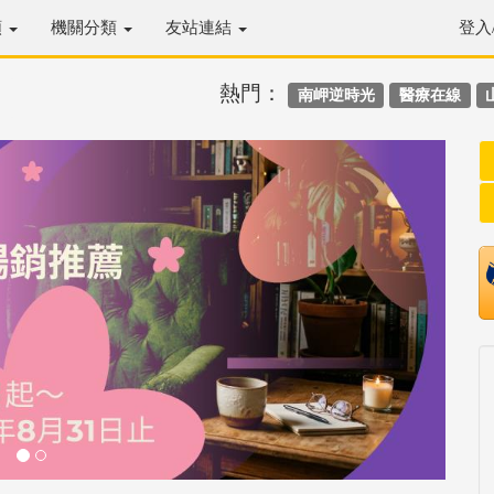
類
機關分類
友站連結
登入
熱門：
南岬逆時光
醫療在線
Next