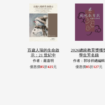
百歲人瑞的生命啟
2026總統教育獎獲
示：21 世紀中
學生芳名錄
作者：嚴嘉明
作者：郭珍祥總編輯
優惠價
85
折
425
元
優惠價
85
折
127
元