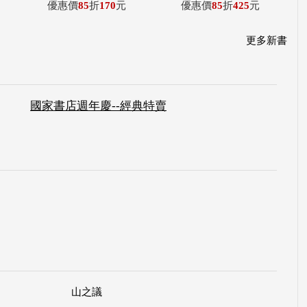
優惠價
85
折
170
元
優惠價
85
折
425
元
更多新書
國家書店週年慶--經典特賣
山之議