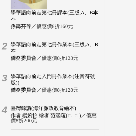
學華語向前走第七冊課本(三版,A、B本
不
孫懿芬等
／優惠價8折160元
2
學華語向前走第七冊作業本(三版,A、B
本
僑務委員會
／優惠價8折128元
3
學華語向前走入門冊作業本(注音符號
版)(
僑務委員會
／優惠價8折128元
4
臺灣鯨讚(海洋廉政教育繪本)
作者 楊婉怡 繪者 范涵蘊(ㄈ ㄈ)
／優惠
價8折200元