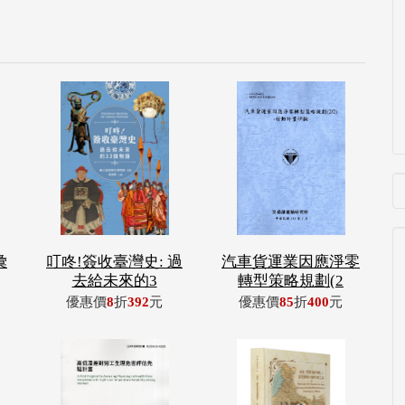
彙
叮咚!簽收臺灣史: 過
汽車貨運業因應淨零
去給未來的3
轉型策略規劃(2
優惠價
8
折
392
元
優惠價
85
折
400
元