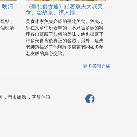
：晚清
《臺北食食通》跟著魚夫大啖美
食、念故景、惜人情
一觀點，
美食作家魚夫介紹的臺北美食。魚夫老
一個晚清
師在文章中所著墨的，不只這多樣的料
理各自蘊藏了如何的美味，他也揭露了
許多美食背後真正的發源；另外，魚夫
老師還描述了他與許多店家老闆如多年
老友般的真心交陪。
更多書籍介紹
明
．
門市據點
．
客服信箱