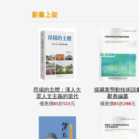
新書上架
昂揚的主體：漢人大
煤礦業勞動技術語
眾人文主義的當代
辭典編纂
優惠價
85
折
553
元
優惠價
85
折
298
元