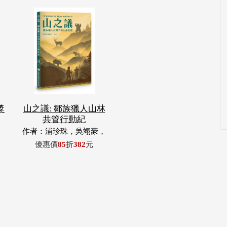
獎
山之議: 鄒族獵人山林
共管行動紀
作者：浦珍珠，吳翊豪，
呂翊齊，張惠東，許玉
優惠價
85
折
382
元
青，王昶欣，蕭冠祐，浦
忠成，浦忠勇