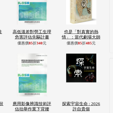
性
高低溫差對勞工生理
也是「對真實的熱
危害評估先驅計畫
情」：當代劇場大師
優惠價
85
折
340
元
優惠價
85
折
485
元
狀
應用影像辨識技術評
探索宇宙生命 : 2026
估抬舉作業下背腰
許自貴個