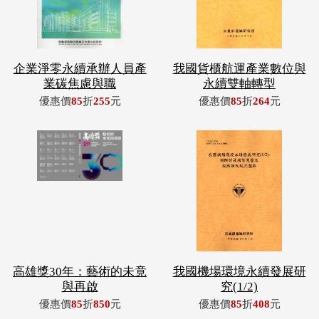
企業淨零永續承辦人員產
我國貨櫃航運產業數位與
業碳焦慮與職
永續雙軸轉型
優惠價
85
折
255
元
優惠價
85
折
264
元
高雄獎30年：藝術的未竟
我國機場環境永續發展研
與再啟
究(1/2)
優惠價
85
折
850
元
優惠價
85
折
408
元