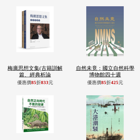
梅廣思想文集(古籍訓解
自然未竟：國立自然科學
篇、經典析論
博物館四十週
優惠價
85
折
833
元
優惠價
85
折
425
元