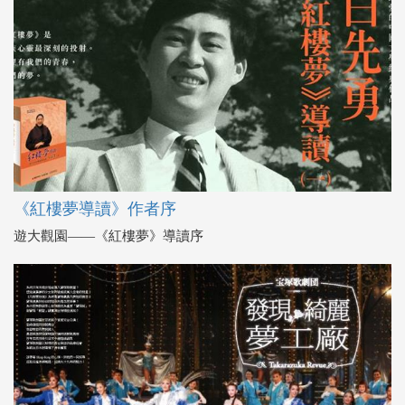
《紅樓夢導讀》作者序
遊大觀園――《紅樓夢》導讀序