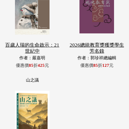
百歲人瑞的生命啟示：21
2026總統教育獎獲獎學生
世紀中
芳名錄
作者：嚴嘉明
作者：郭珍祥總編輯
優惠價
85
折
425
元
優惠價
85
折
127
元
山之議