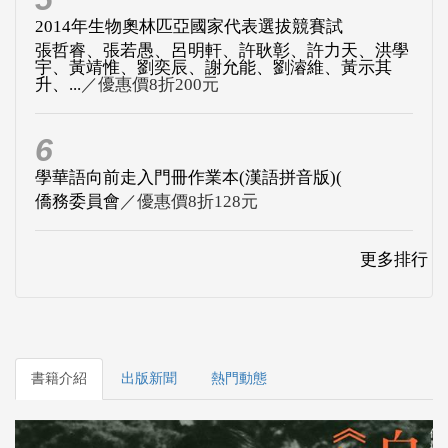
2014年生物奧林匹亞國家代表選拔競賽試
張哲睿、張若愚、呂明軒、許耿彰、許力天、洪學
宇、黃靖惟、劉奕辰、謝允能、劉濬維、黃示其
升、...
／優惠價8折200元
6
學華語向前走入門冊作業本(漢語拼音版)(
僑務委員會
／優惠價8折128元
更多排行
書籍介紹
出版新聞
熱門動態