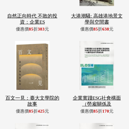
自然正向時代 不敗的投
大港潮騷: 高雄港地景文
資：企業ES
學與空間書
優惠價
85
折
383
元
優惠價
85
折
638
元
百文一見：臺大文學院的
企業實踐ESG社會構面
故事
（勞雇關係及
優惠價
85
折
425
元
優惠價
85
折
170
元