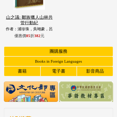
山之議: 鄒族獵人山林共
管行動紀
作者：浦珍珠，吳翊豪，呂
翊齊，張惠東，許玉青，王
優惠價
85
折
382
元
昶欣，蕭冠祐，浦忠成，浦
忠勇
團購服務
Books in Foreign Languages
書籍
電子書
影音商品