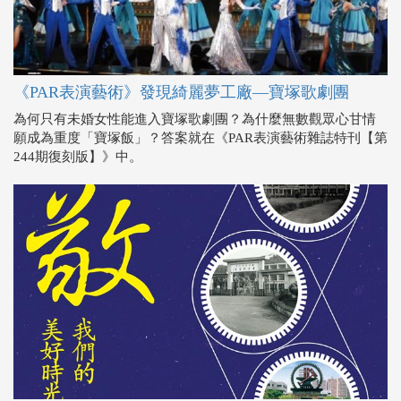
《PAR表演藝術》發現綺麗夢工廠—寶塚歌劇團
為何只有未婚女性能進入寶塚歌劇團？為什麼無數觀眾心甘情
願成為重度「寶塚飯」？答案就在《PAR表演藝術雜誌特刊【第
244期復刻版】》中。