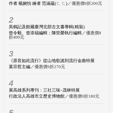
作者 楊婉怡 繪者 范涵蘊(ㄈ ㄈ)
／優惠價8折200元
2
吳鶴記及館藏臺灣北部古文書專輯(精裝)
曾令毅、曾添福編輯；陳世榮執行編輯
／優惠價8
折400元
3
《原音如此流行》從山地歌謠到流行金曲特展
葉宗哲主編
／優惠價9折270元
4
展高雄系列專刊：三社三味–茂林特展
行政法人高雄市立歷史博物館
／優惠價9折180元
5