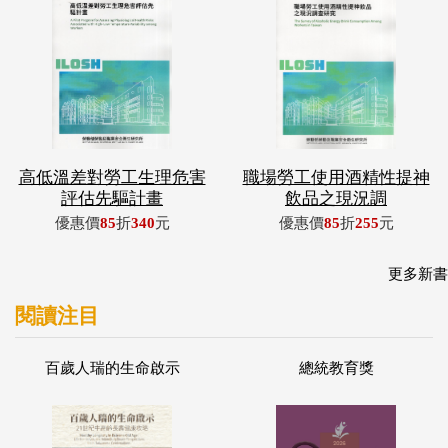
高低溫差對勞工生理危害
職場勞工使用酒精性提神
評估先驅計畫
飲品之現況調
優惠價
85
折
340
元
優惠價
85
折
255
元
更多新書
閱讀注目
百歲人瑞的生命啟示
總統教育獎