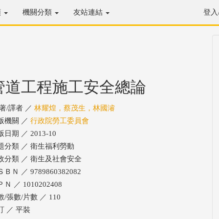
類
機關分類
友站連結
登入
管道工程施工安全總論
/著/譯者 ／
林耀煌，蔡茂生，林國濬
版機關 ／
行政院勞工委員會
日期 ／ 2013-10
題分類 ／ 衛生福利勞動
政分類 ／ 衛生及社會安全
ＢＮ ／ 9789860382082
Ｎ ／ 1010202408
/張數/片數 ／ 110
訂 ／ 平裝