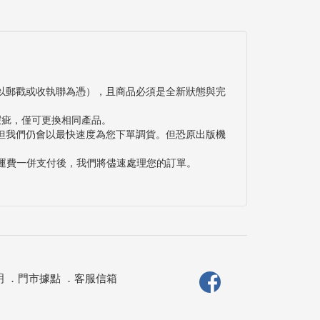
以郵戳或收執聯為憑），且商品必須是全新狀態與完
瑕疵，僅可更換相同產品。
但我們仍會以最快速度為您下單調貨。但恐原出版機
與運費一併支付後，我們將儘速處理您的訂單。
明
．
門市據點
．
客服信箱