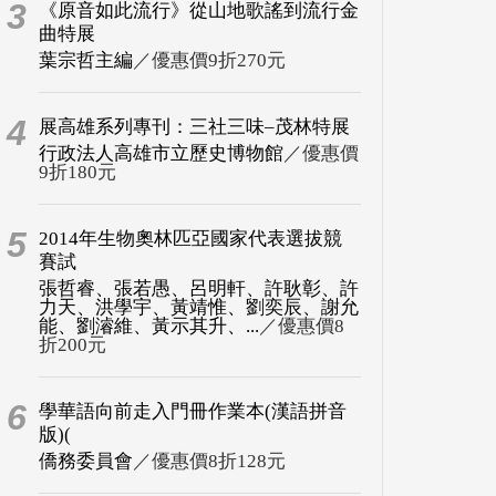
3
《原音如此流行》從山地歌謠到流行金
曲特展
葉宗哲主編
／優惠價9折270元
4
展高雄系列專刊：三社三味–茂林特展
行政法人高雄市立歷史博物館
／優惠價
9折180元
5
2014年生物奧林匹亞國家代表選拔競
賽試
張哲睿、張若愚、呂明軒、許耿彰、許
力天、洪學宇、黃靖惟、劉奕辰、謝允
能、劉濬維、黃示其升、...
／優惠價8
折200元
6
學華語向前走入門冊作業本(漢語拼音
版)(
僑務委員會
／優惠價8折128元