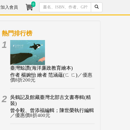
0
/加入會員
熱門排行榜
1
臺灣鯨讚(海洋廉政教育繪本)
作者 楊婉怡 繪者 范涵蘊(ㄈ ㄈ)
／優惠
價8折200元
2
吳鶴記及館藏臺灣北部古文書專輯(精
裝)
曾令毅、曾添福編輯；陳世榮執行編輯
／優惠價8折400元