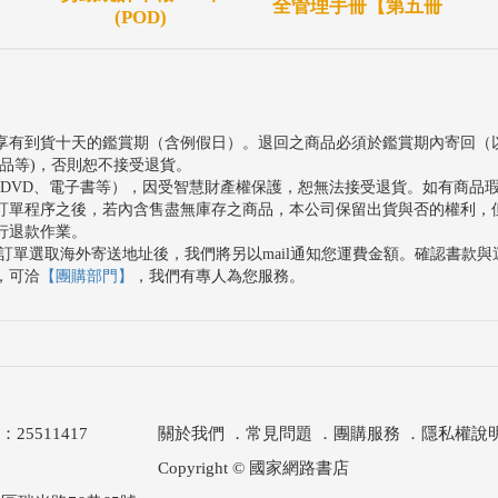
全管理手冊【第五冊
(POD)
享有到貨十天的鑑賞期（含例假日）。退回之商品必須於鑑賞期內寄回（
品等)，否則恕不接受退貨。
、DVD、電子書等），因受智慧財產權保護，恕無法接受退貨。如有商品
訂單程序之後，若內含售盡無庫存之商品，本公司保留出貨與否的權利，
行退款作業。
訂單選取海外寄送地址後，我們將另以mail通知您運費金額。確認書款
，可洽
【團購部門】
，我們有專人為您服務。
511417
關於我們
．
常見問題
．
團購服務
．
隱私權說
Copyright © 國家網路書店