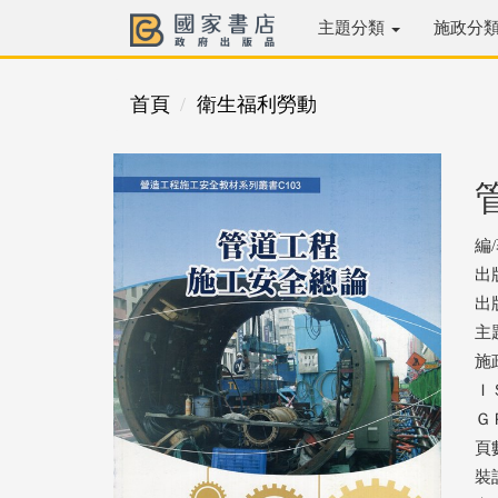
主題分類
施政分
首頁
衛生福利勞動
編
出
出版
主
施
ＩＳ
ＧＰ
頁數
裝