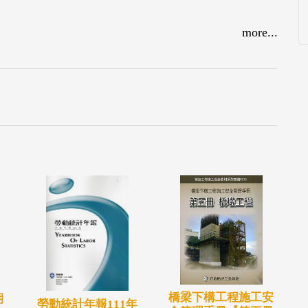
more...
橋梁下構工程施工安
期
勞動統計年報111年