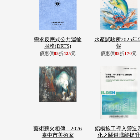
需求反應式公共運輸
水產試驗所2025年
服務(DRTS)
報
優惠價
85
折
425
元
優惠價
85
折
170
元
藝術薪火相傳—2026
鋁模施工導入營造
臺中市美術家
化之關鍵職能提升