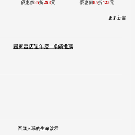
優惠價
85
折
298
元
優惠價
85
折
425
元
更多新書
國家書店週年慶--暢銷推薦
百歲人瑞的生命啟示