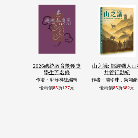
2026總統教育獎獲獎
山之議: 鄒族獵人山
學生芳名錄
共管行動紀
作者：郭珍祥總編輯
作者：浦珍珠，吳翊豪
呂翊齊，張惠東，許
優惠價
85
折
127
元
優惠價
85
折
382
元
青，王昶欣，蕭冠祐，
忠成，浦忠勇