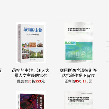
礙
昂揚的主體：漢人大
應用影像辨識技術評
眾人文主義的當代
估抬舉作業下背腰
優惠價
85
折
553
元
優惠價
85
折
170
元