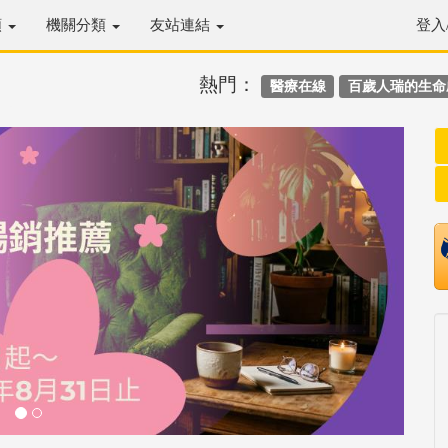
類
機關分類
友站連結
登入
熱門：
醫療在線
百歲人瑞的生命
Next