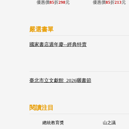
優惠價
85
折
298
元
優惠價
85
折
213
元
嚴選書單
國家書店週年慶--經典特賣
臺北市立文獻館_2026曬書節
閱讀注目
總統教育獎
山之議