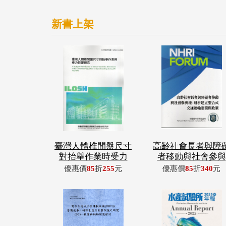
新書上架
臺灣人體椎間盤尺寸
高齡社會長者與障
對抬舉作業時受力
者移動與社會參與
優惠價
85
折
255
元
優惠價
85
折
340
元