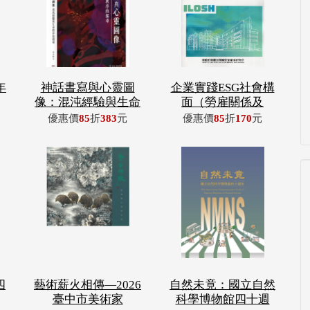
年
神話書寫與心靈圖
企業實踐ESG社會構
像：混沌經驗與生命
面（勞雇關係及
優惠價
85
折
383
元
優惠價
85
折
170
元
四
藝術薪火相傳—2026
自然未竟：國立自然
臺中市美術家
科學博物館四十週