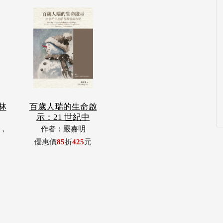
林
百歲人瑞的生命啟
示：21 世紀中
，
作者：嚴嘉明
玉
優惠價
85
折
425
元
浦