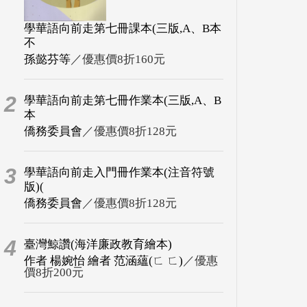
學華語向前走第七冊課本(三版,A、B本
不
孫懿芬等
／優惠價8折160元
2
學華語向前走第七冊作業本(三版,A、B
本
僑務委員會
／優惠價8折128元
3
學華語向前走入門冊作業本(注音符號
版)(
僑務委員會
／優惠價8折128元
4
臺灣鯨讚(海洋廉政教育繪本)
作者 楊婉怡 繪者 范涵蘊(ㄈ ㄈ)
／優惠
價8折200元