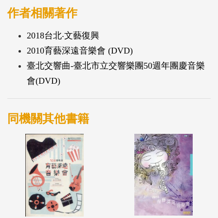
貝多芬：第五號鋼琴協奏曲，作品73
作者相關著作
2018台北‧文藝復興
製作公司：雅砌音樂有限公司
2010育藝深遠音樂會 (DVD)
臺北交響曲-臺北市立交響樂團50週年團慶音樂
會(DVD)
同機關其他書籍