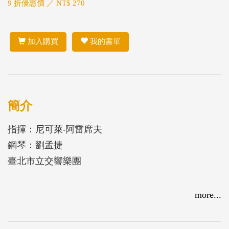
9 折優惠價 ／ NT$ 270
加入購買
我的書單
簡介
指揮：尼可萊‧阿雷席夫
鋼琴：劉孟捷
臺北市立交響樂團
more...
曲目：
貝多芬：第四號鋼琴協奏曲，作品58