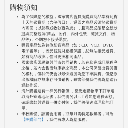
購物須知
為了保障您的權益，國家書店會員所購買商品享有到貨
十天的鑑賞期（含例假日）。退回之商品必須於鑑賞期
內寄回（以郵戳或收執聯為憑），且商品必須是全新狀
態與完整包裝(商品、附件、內外包裝、隨貨文件、贈
品等)，否則恕不接受退貨。
購買產品如為數位影音商品（如：CD、VCD、DVD、
電子書等），因受智慧財產權保護，恕無法接受退貨。
如有商品瑕疵，僅可更換相同產品。
國家書店因網路與門市共同銷售，若在您完成訂單程序
之後，若內含售盡無庫存之商品，本公司保留出貨與否
的權利，但我們仍會以最快速度為您下單調貨。但恐原
出版機關亦無庫存可供銷售，缺書部份我們將為您進行
退款作業。
海外購書運費一律另行報價 ，當您進購物車下訂單選
取海外寄送地址後，我們將另以mail通知您運費金額。
確認書款與運費一併支付後，我們將儘速處理您的訂
單。
學校團體、讀書會用書，或每月需特定數量者，可洽
【團購部門】
，我們有專人為您服務。