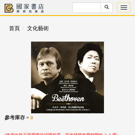
首頁
文化藝術
參考庫存 =
0