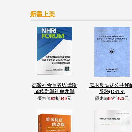
新書上架
高齡社會長者與障礙
需求反應式公共運
者移動與社會參與
服務(DRTS)
優惠價
85
折
340
元
優惠價
85
折
425
元