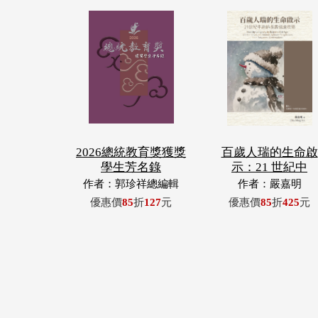
2026總統教育獎獲獎
百歲人瑞的生命啟
學生芳名錄
示：21 世紀中
作者：郭珍祥總編輯
作者：嚴嘉明
優惠價
85
折
127
元
優惠價
85
折
425
元