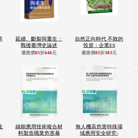
題
延續、斷裂與重生：
自然正向時代 不敗的
戰後臺灣史論述
投資：企業ES
優惠價
85
折
646
元
優惠價
85
折
383
元
生
綠能應用技術複合材
無人機高危害特殊場
料製造職業危害暴
域應用安全研究-