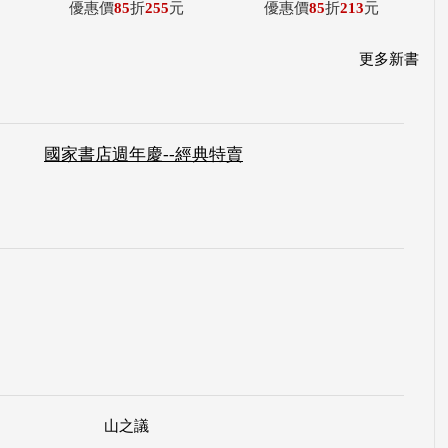
優惠價
85
折
255
元
優惠價
85
折
213
元
更多新書
國家書店週年慶--經典特賣
山之議