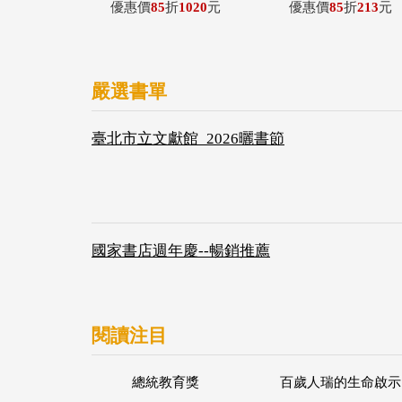
優惠價
85
折
1020
元
優惠價
85
折
213
元
嚴選書單
臺北市立文獻館_2026曬書節
國家書店週年慶--暢銷推薦
閱讀注目
總統教育獎
百歲人瑞的生命啟示