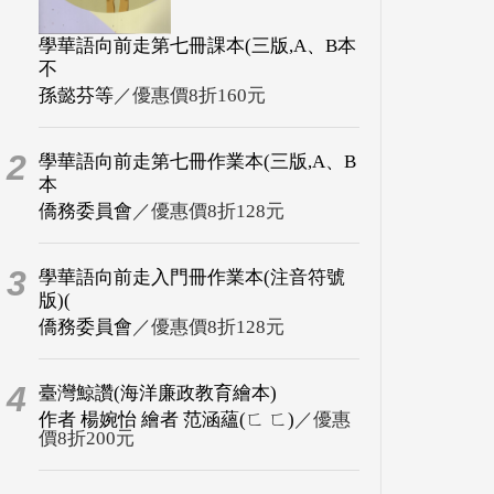
學華語向前走第七冊課本(三版,A、B本
不
孫懿芬等
／優惠價8折160元
2
學華語向前走第七冊作業本(三版,A、B
本
僑務委員會
／優惠價8折128元
3
學華語向前走入門冊作業本(注音符號
版)(
僑務委員會
／優惠價8折128元
4
臺灣鯨讚(海洋廉政教育繪本)
作者 楊婉怡 繪者 范涵蘊(ㄈ ㄈ)
／優惠
價8折200元