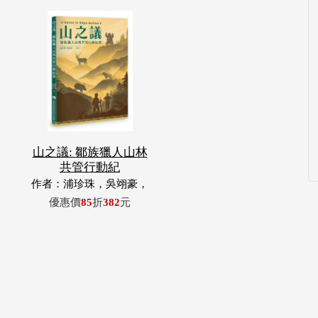
山之議: 鄒族獵人山林
共管行動紀
作者：浦珍珠，吳翊豪，
呂翊齊，張惠東，許玉
優惠價
85
折
382
元
青，王昶欣，蕭冠祐，浦
忠成，浦忠勇