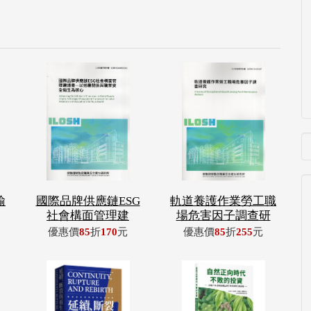
輸
國際品牌供應鏈ESG
軌道養護作業勞工職
社會構面管理建
場危害因子調查研
優惠價
85
折
170
元
優惠價
85
折
255
元