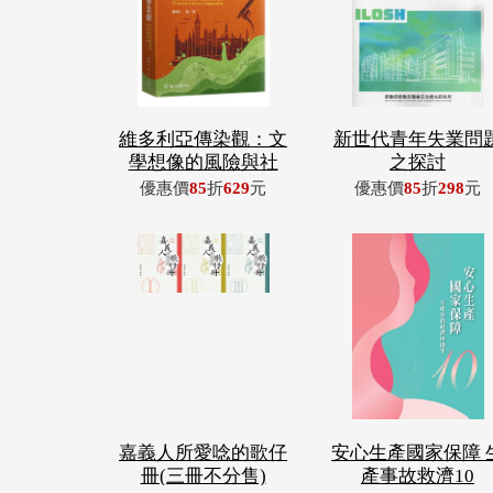
維多利亞傳染觀：文
新世代青年失業問
學想像的風險與社
之探討
優惠價
85
折
629
元
優惠價
85
折
298
元
嘉義人所愛唸的歌仔
安心生產國家保障 
冊(三冊不分售)
產事故救濟10