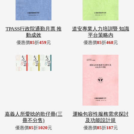
TPASS行政院通勤月票 推
道安專業人力培訓暨 知識
動成效
平台策略內
優惠價
85
折
459
元
優惠價
85
折
468
元
嘉義人所愛唸的歌仔冊(三
運輸包容性服務需求探討
冊不分售)
及功能設計規
優惠價
85
折
1020
元
優惠價
85
折
187
元