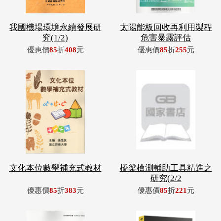
我國機場環境永續發展研
太陽能板回收再利用製程
究(1/2)
危害暴露評估
優惠價
85
折
408
元
優惠價
85
折
255
元
文化本位數學補充式教材
橋梁檢測輔助工具精進之
研究(2/2
優惠價
85
折
383
元
優惠價
85
折
221
元