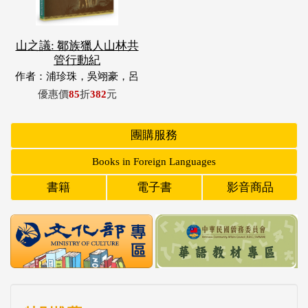
山之議: 鄒族獵人山林共
管行動紀
作者：浦珍珠，吳翊豪，呂
翊齊，張惠東，許玉青，王
優惠價
85
折
382
元
昶欣，蕭冠祐，浦忠成，浦
忠勇
團購服務
Books in Foreign Languages
書籍
電子書
影音商品