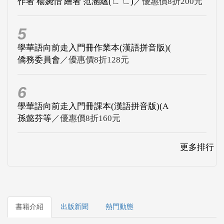
作者 楊婉怡 繪者 范涵蘊(ㄈ ㄈ)
／優惠價8折200元
5
學華語向前走入門冊作業本(漢語拼音版)(
僑務委員會
／優惠價8折128元
6
學華語向前走入門冊課本(漢語拼音版)(A
孫懿芬等
／優惠價8折160元
更多排行
書籍介紹
出版新聞
熱門動態