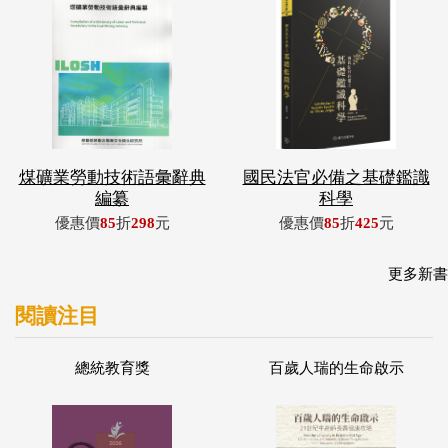
煤礦業勞動技術語彙辭典
國民法官必備之基礎鑑識
編纂
科學
優惠價
85
折
298
元
優惠價
85
折
425
元
更多新書
閱讀注目
總統教育獎
百歲人瑞的生命啟示