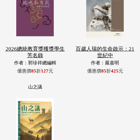
2026總統教育獎獲獎學生
百歲人瑞的生命啟示：21
芳名錄
世紀中
作者：郭珍祥總編輯
作者：嚴嘉明
優惠價
85
折
127
元
優惠價
85
折
425
元
山之議