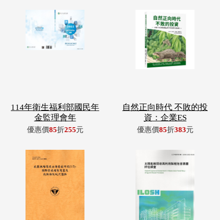
114年衛生福利部國民年
自然正向時代 不敗的投
金監理會年
資：企業ES
優惠價
85
折
255
元
優惠價
85
折
383
元