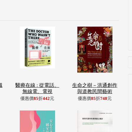
職
醫療在線 : 從電話、
生命之樹－洪通創作
無線電、電視
與道教民間藝術
優惠價
85
折
442
元
優惠價
85
折
748
元