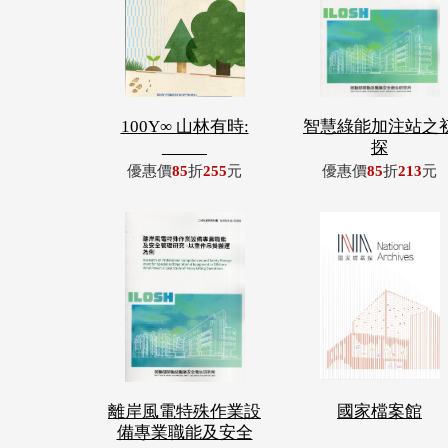
100Y∞ 山林有時:
智慧綠能加注站之
_____
探
優惠價
85
折
255
元
優惠價
85
折
213
元
離岸風電特殊作業設
國家檔案館
備專業職能及安全