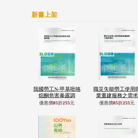
新書上架
我國勞工N-甲基吡咯
職災失能勞工使用
烷酮危害暴露調
業重建服務之需求
優惠價
85
折
255
元
優惠價
85
折
255
元