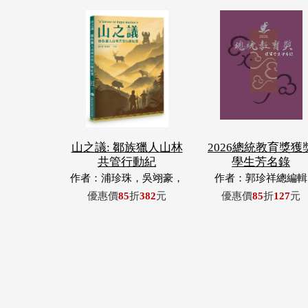
山之議: 鄒族獵人山林
2026總統教育獎獲
共管行動紀
學生芳名錄
作者：浦珍珠，吳翊豪，
作者：郭珍祥總編輯
呂翊齊，張惠東，許玉
優惠價
85
折
382
元
優惠價
85
折
127
元
青，王昶欣，蕭冠祐，浦
忠成，浦忠勇