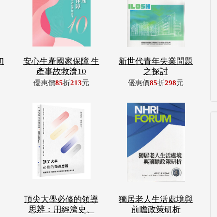
初
安心生產國家保障 生
新世代青年失業問題
產事故救濟10
之探討
優惠價
85
折
213
元
優惠價
85
折
298
元
頂尖大學必修的領導
獨居老人生活處境與
思辨：用經濟史、
前瞻政策研析