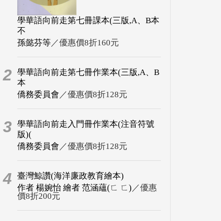
學華語向前走第七冊課本(三版,A、B本
不
孫懿芬等
／優惠價8折160元
2
學華語向前走第七冊作業本(三版,A、B
本
僑務委員會
／優惠價8折128元
3
學華語向前走入門冊作業本(注音符號
版)(
僑務委員會
／優惠價8折128元
4
臺灣鯨讚(海洋廉政教育繪本)
作者 楊婉怡 繪者 范涵蘊(ㄈ ㄈ)
／優惠
價8折200元