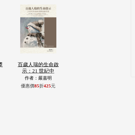
獎
百歲人瑞的生命啟
示：21 世紀中
作者：嚴嘉明
優惠價
85
折
425
元