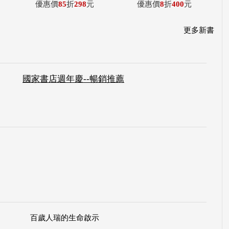
優惠價
85
折
298
元
優惠價
8
折
400
元
更多新書
國家書店週年慶--暢銷推薦
百歲人瑞的生命啟示