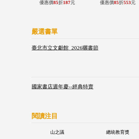
優惠價
85
折
187
元
優惠價
85
折
553
元
嚴選書單
臺北市立文獻館_2026曬書節
國家書店週年慶--經典特賣
閱讀注目
山之議
總統教育獎