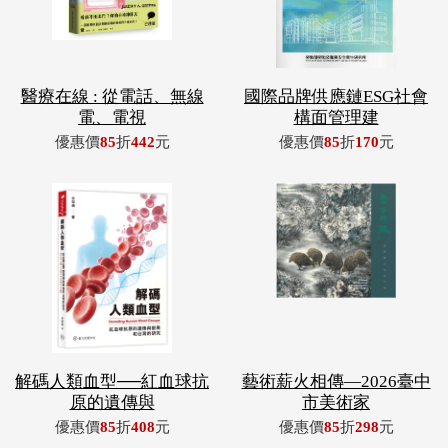
醫療在線 : 從電話、無線
國際品牌供應鏈ESG社會
電、電視
構面管理建
優惠價
85
折
442
元
優惠價
85
折
170
元
解碼人類血型──紅血球抗
藝術薪火相傳—2026臺中
原的遺傳與
市美術家
優惠價
85
折
408
元
優惠價
85
折
298
元