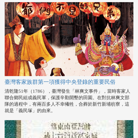
臺灣客家族群第一項獲得中央登錄的重要民俗
清乾隆51年（1786），臺灣發生「林爽文事件」，當時客家人
聯合鄉民組成義民軍，保護辛勤開墾的田園。在對抗林爽文部
隊的過程中，有兩百多人不幸犧牲，合葬於新竹新埔枋寮，這
就是「義民塚」的由來。