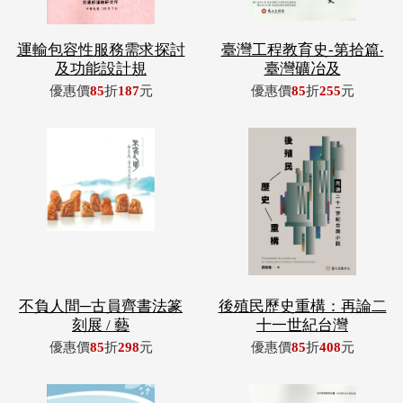
運輸包容性服務需求探討
臺灣工程教育史-第拾篇‧
及功能設計規
臺灣礦冶及
優惠價
85
折
187
元
優惠價
85
折
255
元
不負人間─古員齊書法篆
後殖民歷史重構：再論二
刻展 / 藝
十一世紀台灣
優惠價
85
折
298
元
優惠價
85
折
408
元