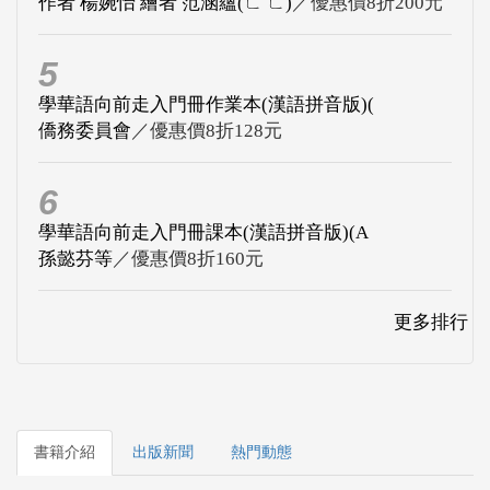
作者 楊婉怡 繪者 范涵蘊(ㄈ ㄈ)
／優惠價8折200元
5
學華語向前走入門冊作業本(漢語拼音版)(
僑務委員會
／優惠價8折128元
6
學華語向前走入門冊課本(漢語拼音版)(A
孫懿芬等
／優惠價8折160元
更多排行
書籍介紹
出版新聞
熱門動態