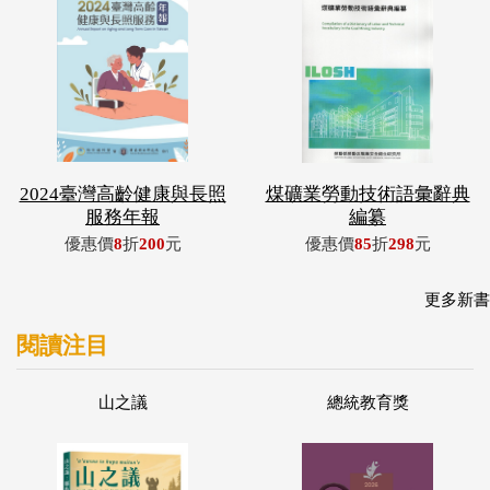
2024臺灣高齡健康與長照
煤礦業勞動技術語彙辭典
服務年報
編纂
優惠價
8
折
200
元
優惠價
85
折
298
元
更多新書
閱讀注目
山之議
總統教育獎