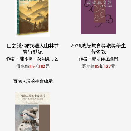
山之議: 鄒族獵人山林共
2026總統教育獎獲獎學生
管行動紀
芳名錄
作者：浦珍珠，吳翊豪，呂
作者：郭珍祥總編輯
翊齊，張惠東，許玉青，王
優惠價
85
折
382
元
優惠價
85
折
127
元
昶欣，蕭冠祐，浦忠成，浦
忠勇
百歲人瑞的生命啟示