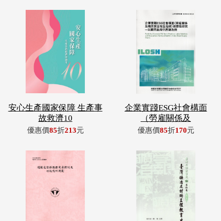
安心生產國家保障 生產事
企業實踐ESG社會構面
故救濟10
（勞雇關係及
優惠價
85
折
213
元
優惠價
85
折
170
元