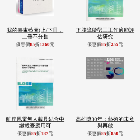
我的臺東藍圖(上/下冊，
下肢障礙勞工工作適能評
二冊不分售
估研究
優惠價
85
折
1360
元
優惠價
85
折
255
元
離岸風電無人載具結合中
高雄獎30年：藝術的未竟
繼載臺應用可
與再啟
優惠價
85
折
187
元
優惠價
85
折
850
元