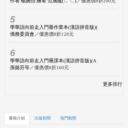
作者 楊婉怡 繪者 范涵蘊(ㄈ ㄈ)
／優惠價8折200元
5
學華語向前走入門冊作業本(漢語拼音版)(
僑務委員會
／優惠價8折128元
6
學華語向前走入門冊課本(漢語拼音版)(A
孫懿芬等
／優惠價8折160元
更多排行
書籍介紹
出版新聞
熱門動態