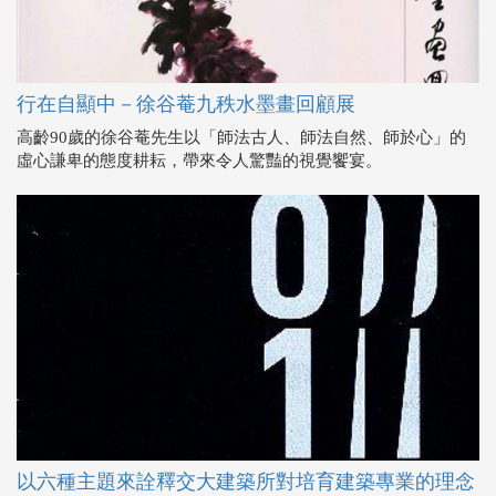
行在自顯中－徐谷菴九秩水墨畫回顧展
高齡90歲的徐谷菴先生以「師法古人、師法自然、師於心」的
虛心謙卑的態度耕耘，帶來令人驚豔的視覺饗宴。
以六種主題來詮釋交大建築所對培育建築專業的理念