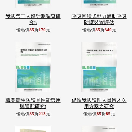
我國勞工人體計測調查研
呼吸回饋式動力輔助呼吸
究5
防護裝置評估
優惠價
85
折
170
元
優惠價
85
折
340
元
職業衛生防護具性能選用
促進我國護理人員留才久
與適配研究(
用方案之研究
優惠價
85
折
213
元
優惠價
85
折
85
元