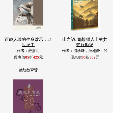
百歲人瑞的生命啟示：21
山之議: 鄒族獵人山林共
世紀中
管行動紀
作者：嚴嘉明
作者：浦珍珠，吳翊豪，呂
翊齊，張惠東，許玉青，王
優惠價
85
折
425
元
優惠價
85
折
382
元
昶欣，蕭冠祐，浦忠成，浦
忠勇
總統教育獎