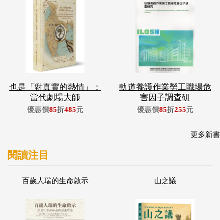
也是「對真實的熱情」：
軌道養護作業勞工職場危
當代劇場大師
害因子調查研
優惠價
85
折
485
元
優惠價
85
折
255
元
更多新書
閱讀注目
百歲人瑞的生命啟示
山之議