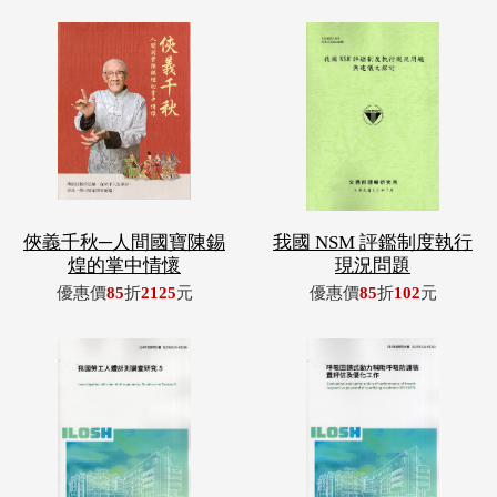
俠義千秋─人間國寶陳錫
我國 NSM 評鑑制度執行
煌的掌中情懷
現況問題
優惠價
85
折
2125
元
優惠價
85
折
102
元