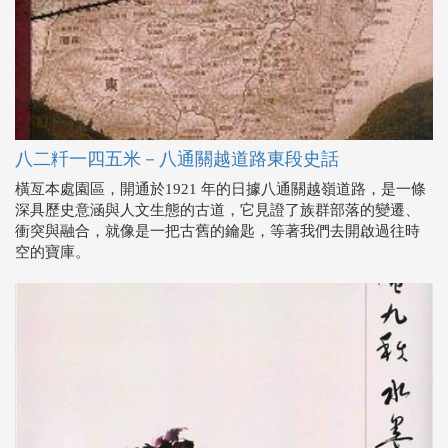
八二粁一四五米－八通關越道路東段史話
橫亙本處園區，開通於1921 年的日據八通關越嶺道路，是一條
深具歷史意涵與人文生態的古道，它見證了族群部落的變遷、
衝突與融合，就像是一把古舊的鑰匙，等著我們去開啟過往時
空的寶庫。