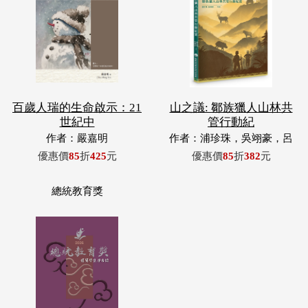
百歲人瑞的生命啟示：21
山之議: 鄒族獵人山林共
世紀中
管行動紀
作者：嚴嘉明
作者：浦珍珠，吳翊豪，呂
翊齊，張惠東，許玉青，王
優惠價
85
折
425
元
優惠價
85
折
382
元
昶欣，蕭冠祐，浦忠成，浦
忠勇
總統教育獎