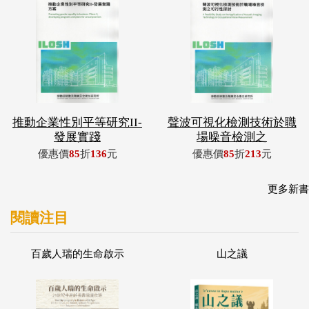
推動企業性別平等研究II-
聲波可視化檢測技術於職
發展實踐
場噪音檢測之
優惠價
85
折
136
元
優惠價
85
折
213
元
更多新書
閱讀注目
百歲人瑞的生命啟示
山之議