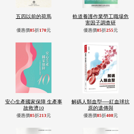
五四以前的荷馬
軌道養護作業勞工職場危
害因子調查研
優惠價
85
折
170
元
優惠價
85
折
255
元
安心生產國家保障 生產事
解碼人類血型──紅血球抗
故救濟10
原的遺傳與
優惠價
85
折
213
元
優惠價
85
折
408
元