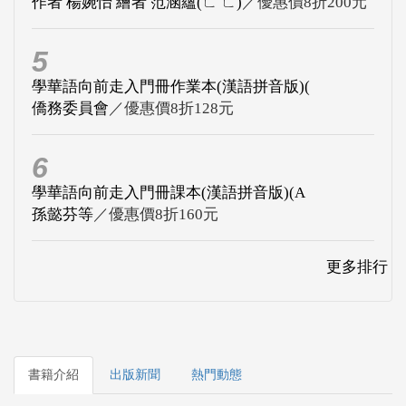
作者 楊婉怡 繪者 范涵蘊(ㄈ ㄈ)
／優惠價8折200元
5
學華語向前走入門冊作業本(漢語拼音版)(
僑務委員會
／優惠價8折128元
6
學華語向前走入門冊課本(漢語拼音版)(A
孫懿芬等
／優惠價8折160元
更多排行
書籍介紹
出版新聞
熱門動態