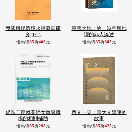
我國機場環境永續發展研
萬靈之地：物、時空與地
究(1/2)
理的非人論述
優惠價
85
折
408
元
優惠價
85
折
383
元
促進二度就業婦女重返職
百文一見：臺大文學院的
場的相關輔助
故事
優惠價
85
折
298
元
優惠價
85
折
425
元