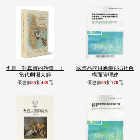
也是「對真實的熱情」：
國際品牌供應鏈ESG社會
當代劇場大師
構面管理建
優惠價
85
折
485
元
優惠價
85
折
170
元