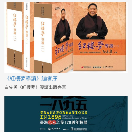
《紅樓夢導讀》編者序
白先勇《紅樓夢》導讀出版弁言