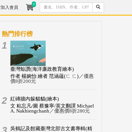
0
/加入會員
熱門排行榜
1
臺灣鯨讚(海洋廉政教育繪本)
作者 楊婉怡 繪者 范涵蘊(ㄈ ㄈ)
／優惠
價8折200元
2
紅磚牆內躲貓貓(繪本)
文 粘忘凡/圖 蔡豫寧/英文翻譯 Michael
A. Nakhiengchanh
／優惠價8折280元
3
吳鶴記及館藏臺灣北部古文書專輯(精