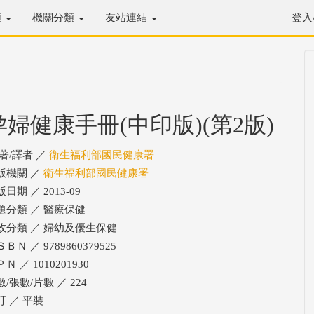
類
機關分類
友站連結
登入
孕婦健康手冊(中印版)(第2版)
/著/譯者 ／
衛生福利部國民健康署
版機關 ／
衛生福利部國民健康署
日期 ／ 2013-09
題分類 ／ 醫療保健
政分類 ／ 婦幼及優生保健
ＢＮ ／ 9789860379525
Ｎ ／ 1010201930
/張數/片數 ／ 224
訂 ／ 平裝