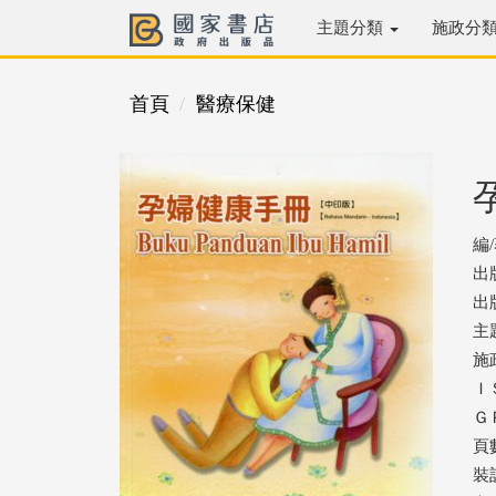
主題分類
施政分
首頁
醫療保健
編
出
出版
主
施
ＩＳ
ＧＰ
頁數
裝