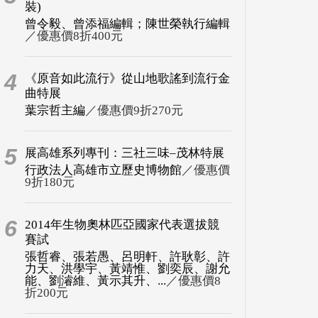
裝)
曾令毅、曾添福編輯；陳世榮執行編輯
／優惠價8折400元
4
《原音如此流行》從山地歌謠到流行金
曲特展
葉宗哲主編
／優惠價9折270元
5
展高雄系列專刊：三社三味–茂林特展
行政法人高雄市立歷史博物館
／優惠價
9折180元
6
2014年生物奧林匹亞國家代表選拔競
賽試
張哲睿、張若愚、呂明軒、許耿彰、許
力天、洪學宇、黃靖惟、劉奕辰、謝允
能、劉濬維、黃示其升、...
／優惠價8
折200元