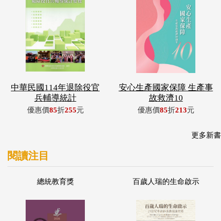
中華民國114年退除役官
安心生產國家保障 生產事
兵輔導統計
故救濟10
優惠價
85
折
255
元
優惠價
85
折
213
元
更多新書
閱讀注目
總統教育獎
百歲人瑞的生命啟示