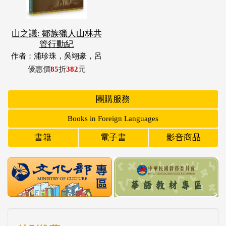
山之議: 鄒族獵人山林共
管行動紀
作者：浦珍珠，吳翊豪，呂
翊齊，張惠東，許玉青，王
優惠價
85
折
382
元
昶欣，蕭冠祐，浦忠成，浦
忠勇
團購服務
Books in Foreign Languages
書籍
電子書
影音商品