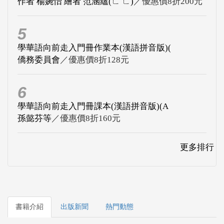
作者 楊婉怡 繪者 范涵蘊(ㄈ ㄈ)
／優惠價8折200元
5
學華語向前走入門冊作業本(漢語拼音版)(
僑務委員會
／優惠價8折128元
6
學華語向前走入門冊課本(漢語拼音版)(A
孫懿芬等
／優惠價8折160元
更多排行
書籍介紹
出版新聞
熱門動態