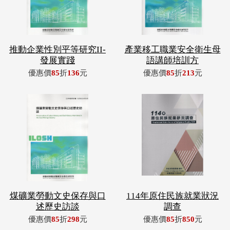
推動企業性別平等研究II-
產業移工職業安全衛生母
發展實踐
語講師培訓方
優惠價
85
折
136
元
優惠價
85
折
213
元
煤礦業勞動文史保存與口
114年原住民族就業狀況
述歷史訪談
調查
優惠價
85
折
298
元
優惠價
85
折
850
元