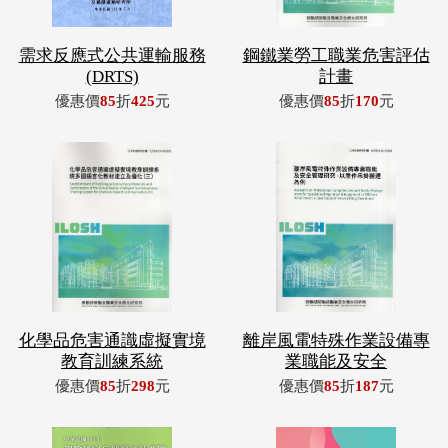
需求反應式公共運輸服務
鋼鐵業勞工職業危害評估
(DRTS)
計畫
優惠價
85
折
425
元
優惠價
85
折
170
元
化學品危害通識虛擬實境
離岸風電特殊作業設備專
教育訓練系統
業職能及安全
優惠價
85
折
298
元
優惠價
85
折
187
元