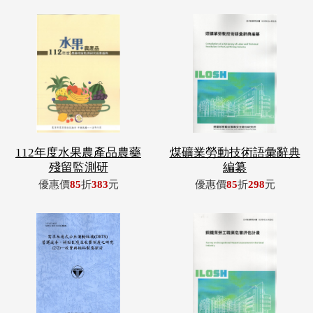
112年度水果農產品農藥
煤礦業勞動技術語彙辭典
殘留監測研
編纂
優惠價
85
折
383
元
優惠價
85
折
298
元