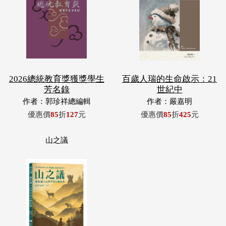
2026總統教育獎獲獎學生
百歲人瑞的生命啟示：21
芳名錄
世紀中
作者：郭珍祥總編輯
作者：嚴嘉明
優惠價
85
折
127
元
優惠價
85
折
425
元
山之議