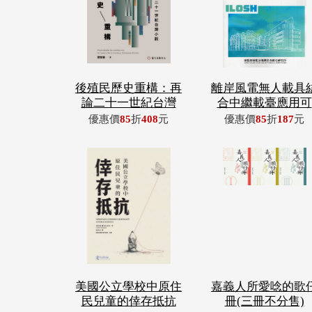
後殖民歷史重構：再
離岸風電無人載具
論二十一世紀台灣
合中繼載臺應用可
優惠價
85
折
408
元
優惠價
85
折
187
元
美國公立學校中原住
嘉義人所愛唸的歌
民兒童的倖存抵抗
冊(三冊不分售)