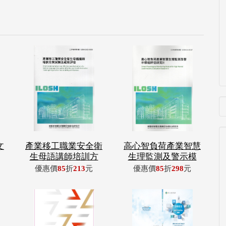
文
產業移工職業安全衛
高心智負荷產業智慧
生母語講師培訓方
生理監測及警示模
優惠價
85
折
213
元
優惠價
85
折
298
元