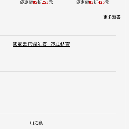
優惠價
85
折
255
元
優惠價
85
折
425
元
更多新書
國家書店週年慶--經典特賣
山之議