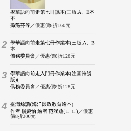
學華語向前走第七冊課本(三版,A、B本
不
孫懿芬等
／優惠價8折160元
2
學華語向前走第七冊作業本(三版,A、B
本
僑務委員會
／優惠價8折128元
3
學華語向前走入門冊作業本(注音符號
版)(
僑務委員會
／優惠價8折128元
4
臺灣鯨讚(海洋廉政教育繪本)
作者 楊婉怡 繪者 范涵蘊(ㄈ ㄈ)
／優惠
價8折200元