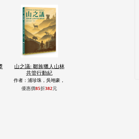
獎
山之議: 鄒族獵人山林
共管行動紀
作者：浦珍珠，吳翊豪，
呂翊齊，張惠東，許玉
優惠價
85
折
382
元
青，王昶欣，蕭冠祐，浦
忠成，浦忠勇