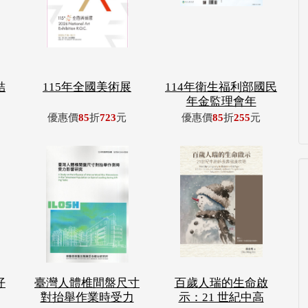
結
115年全國美術展
114年衛生福利部國民
年金監理會年
優惠價
85
折
723
元
優惠價
85
折
255
元
仔
臺灣人體椎間盤尺寸
百歲人瑞的生命啟
對抬舉作業時受力
示：21 世紀中高