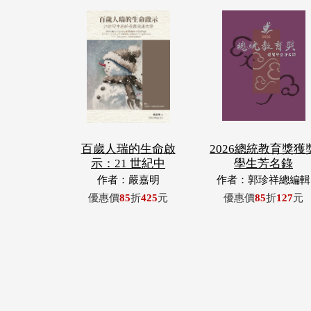
百歲人瑞的生命啟
2026總統教育獎獲
示：21 世紀中
學生芳名錄
作者：嚴嘉明
作者：郭珍祥總編輯
優惠價
85
折
425
元
優惠價
85
折
127
元