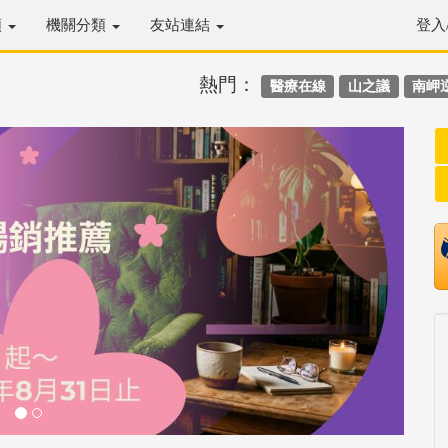
類
機關分類
友站連結
登入
熱門：
醫療在線
山之議
南岬
Next