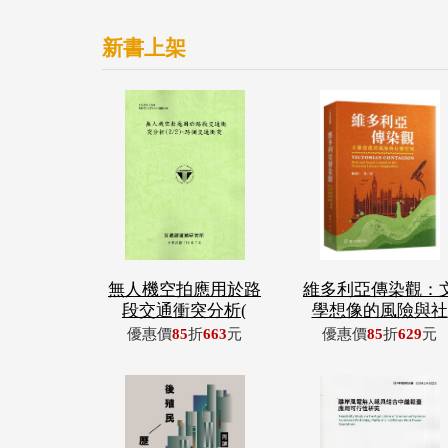
新書上架
無人機空拍應用於路
維多利亞傳染觀：
段交通衝突分析(
學想像的風險與社
優惠價
85
折
663
元
優惠價
85
折
629
元