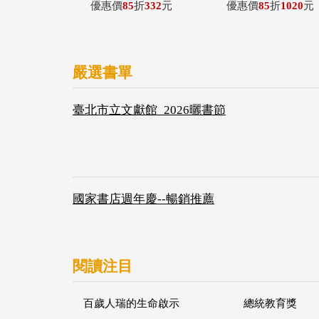
優惠價
85
折
332
元
優惠價
85
折
1020
元
嚴選書單
臺北市立文獻館_2026曬書節
國家書店週年慶--暢銷推薦
閱讀注目
百歲人瑞的生命啟示
總統教育獎