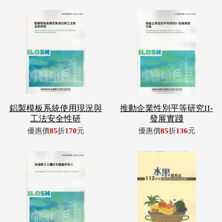
鋁製模板系統使用現況與
推動企業性別平等研究II-
工法安全性研
發展實踐
優惠價
85
折
170
元
優惠價
85
折
136
元