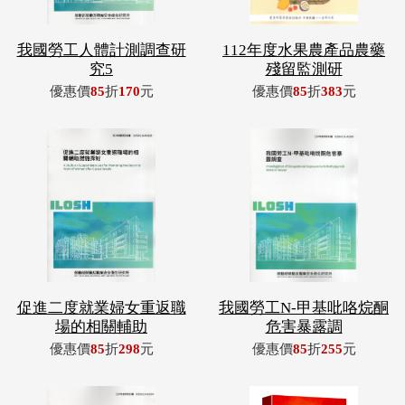
我國勞工人體計測調查研
112年度水果農產品農藥
究5
殘留監測研
優惠價
85
折
170
元
優惠價
85
折
383
元
促進二度就業婦女重返職
我國勞工N-甲基吡咯烷酮
場的相關輔助
危害暴露調
優惠價
85
折
298
元
優惠價
85
折
255
元