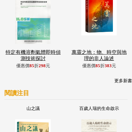
特定有機溶劑氣體即時偵
萬靈之地：物、時空與地
測技術探討
理的非人論述
優惠價
85
折
298
元
優惠價
85
折
383
元
更多新書
閱讀注目
山之議
百歲人瑞的生命啟示