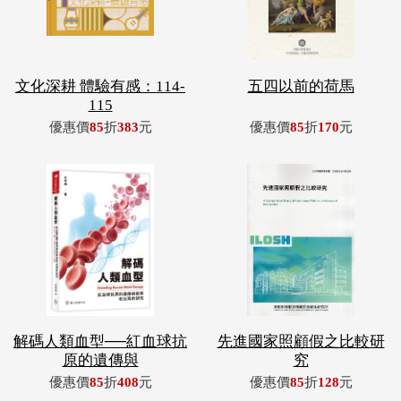
文化深耕 體驗有感：114-
五四以前的荷馬
115
優惠價
85
折
383
元
優惠價
85
折
170
元
解碼人類血型──紅血球抗
先進國家照顧假之比較研
原的遺傳與
究
優惠價
85
折
408
元
優惠價
85
折
128
元