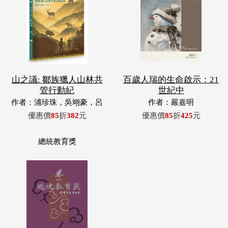
山之議: 鄒族獵人山林共
百歲人瑞的生命啟示：21
管行動紀
世紀中
作者：浦珍珠，吳翊豪，呂
作者：嚴嘉明
翊齊，張惠東，許玉青，王
優惠價
85
折
382
元
優惠價
85
折
425
元
昶欣，蕭冠祐，浦忠成，浦
忠勇
總統教育獎