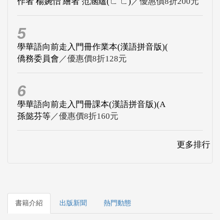
作者 楊婉怡 繪者 范涵蘊(ㄈ ㄈ)
／優惠價8折200元
5
學華語向前走入門冊作業本(漢語拼音版)(
僑務委員會
／優惠價8折128元
6
學華語向前走入門冊課本(漢語拼音版)(A
孫懿芬等
／優惠價8折160元
更多排行
書籍介紹
出版新聞
熱門動態