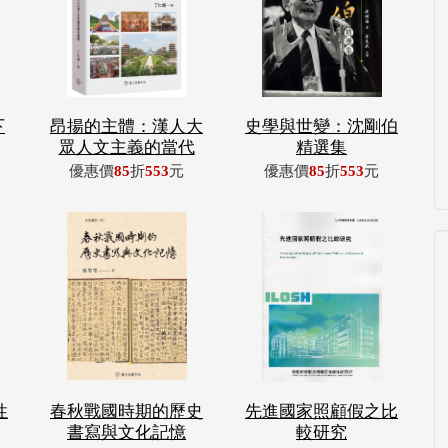
下
昂揚的主體：漢人大
史學與世變：沈剛伯
眾人文主義的當代
精選集
優惠價
85
折
553
元
優惠價
85
折
553
元
性
春秋戰國時期的歷史
先進國家照顧假之比
書寫與文化記憶
較研究