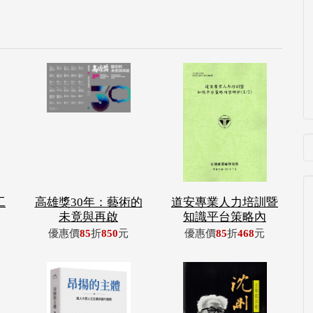
工
高雄獎30年：藝術的
道安專業人力培訓暨
未竟與再啟
知識平台策略內
優惠價
85
折
850
元
優惠價
85
折
468
元