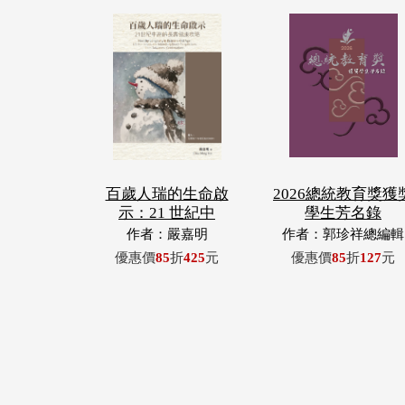
百歲人瑞的生命啟
2026總統教育獎獲
示：21 世紀中
學生芳名錄
作者：嚴嘉明
作者：郭珍祥總編輯
優惠價
85
折
425
元
優惠價
85
折
127
元