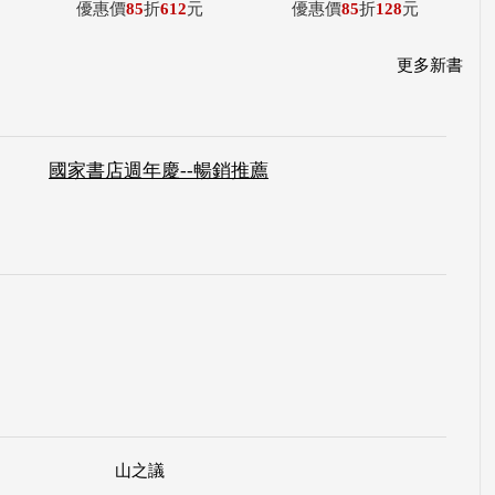
優惠價
85
折
612
元
優惠價
85
折
128
元
更多新書
國家書店週年慶--暢銷推薦
山之議