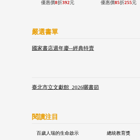
優惠價
8
折
392
元
優惠價
85
折
255
元
嚴選書單
國家書店週年慶--經典特賣
臺北市立文獻館_2026曬書節
閱讀注目
百歲人瑞的生命啟示
總統教育獎