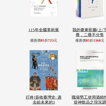
115年全國美術展
我的臺東藍圖(上/
冊，二冊不分售
優惠價
85
折
723
元
優惠價
85
折
1360
元
叮咚!簽收臺灣史: 過
職場勞工使用酒精
去給未來的3
提神飲品之現況調