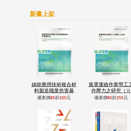
新書上架
綠能應用技術複合材
風電運維作業勞工
料製造職業危害暴
作壓力之研究（Ⅱ
優惠價
85
折
255
元
優惠價
85
折
255
元