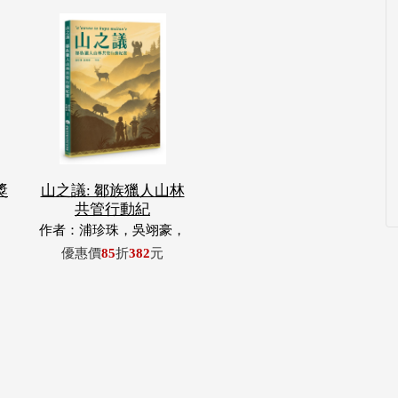
獎
山之議: 鄒族獵人山林
共管行動紀
作者：浦珍珠，吳翊豪，
呂翊齊，張惠東，許玉
優惠價
85
折
382
元
青，王昶欣，蕭冠祐，浦
忠成，浦忠勇