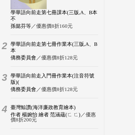
學華語向前走第七冊課本(三版,A、B本
不
孫懿芬等
／優惠價8折160元
2
學華語向前走第七冊作業本(三版,A、B
本
僑務委員會
／優惠價8折128元
3
學華語向前走入門冊作業本(注音符號
版)(
僑務委員會
／優惠價8折128元
4
臺灣鯨讚(海洋廉政教育繪本)
作者 楊婉怡 繪者 范涵蘊(ㄈ ㄈ)
／優惠
價8折200元