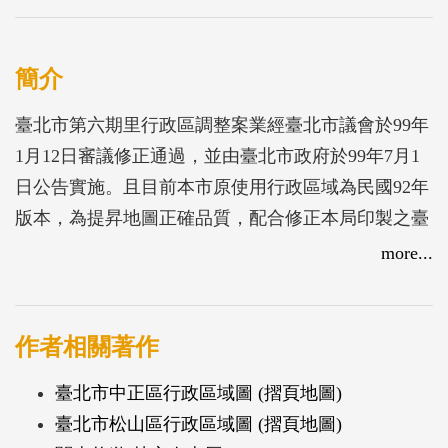
簡介
臺北市第六期里行政區調整案業經臺北市議會於99年
1月12日審議修正通過，並由臺北市政府於99年7月1
日公告實施。且目前本市原使用行政區域為民國92年
版本，為提昇地圖正確品質，配合修正本局印製之臺
北市全市及各區行政區域圖，以便於相關機關及市民
more...
查詢使用，本計畫委製行政區域圖；除配合市府重要
政策宣達並使市民瞭解行政區域歷史沿革，需於圖內
增加本次里調整後最新里界圖、鄰里公園、區民活動
作者相關著作
中心、本市主要街道名稱、已立案宗教寺廟團體、各
臺北市中正區行政區域圖 (摺頁地圖)
區戶數、人口數等相關資料（印製圖例如民國92年臺
臺北市松山區行政區域圖 (摺頁地圖)
北市行政區域圖），俾使本圖更具參考價值。