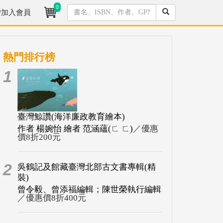
0
/加入會員
熱門排行榜
1
臺灣鯨讚(海洋廉政教育繪本)
作者 楊婉怡 繪者 范涵蘊(ㄈ ㄈ)
／優惠
價8折200元
2
吳鶴記及館藏臺灣北部古文書專輯(精
裝)
曾令毅、曾添福編輯；陳世榮執行編輯
／優惠價8折400元