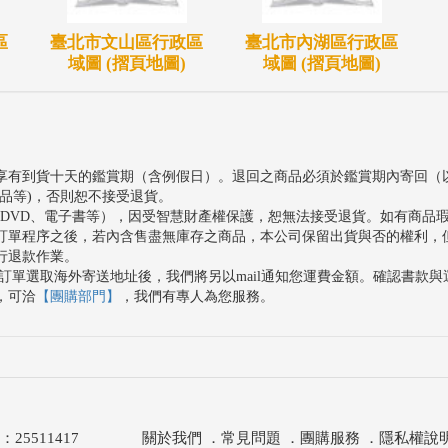
區
臺北市文山區行政區
臺北市內湖區行政區
域圖 (摺頁地圖)
域圖 (摺頁地圖)
享有到貨十天的鑑賞期（含例假日）。退回之商品必須於鑑賞期內寄回（
品等)，否則恕不接受退貨。
、DVD、電子書等），因受智慧財產權保護，恕無法接受退貨。如有商品
訂單程序之後，若內含售盡無庫存之商品，本公司保留出貨與否的權利，
行退款作業。
訂單選取海外寄送地址後，我們將另以mail通知您運費金額。確認書款
，可洽
【團購部門】
，我們有專人為您服務。
511417
關於我們
．
常見問題
．
團購服務
．
隱私權說