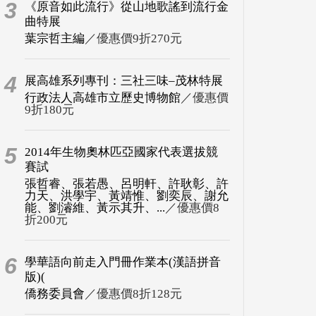
3
《原音如此流行》從山地歌謠到流行金
曲特展
葉宗哲主編
／優惠價9折270元
4
展高雄系列專刊：三社三味–茂林特展
行政法人高雄市立歷史博物館
／優惠價
9折180元
5
2014年生物奧林匹亞國家代表選拔競
賽試
張哲睿、張若愚、呂明軒、許耿彰、許
力天、洪學宇、黃靖惟、劉奕辰、謝允
能、劉濬維、黃示其升、...
／優惠價8
折200元
6
學華語向前走入門冊作業本(漢語拼音
版)(
僑務委員會
／優惠價8折128元