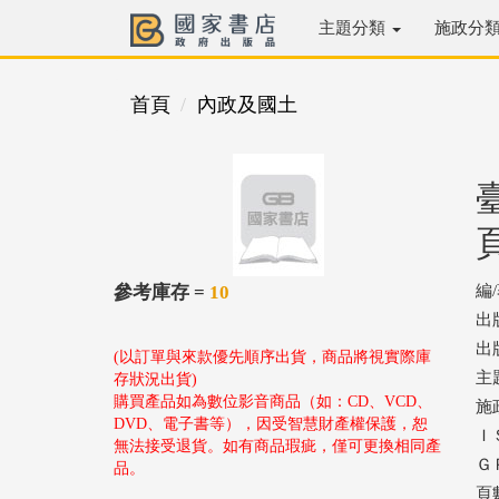
主題分類
施政分
首頁
內政及國土
參考庫存 =
10
編
出
出版
(以訂單與來款優先順序出貨，商品將視實際庫
主
存狀況出貨)
購買產品如為數位影音商品（如：CD、VCD、
施
DVD、電子書等），因受智慧財產權保護，恕
ＩＳ
無法接受退貨。如有商品瑕疵，僅可更換相同產
ＧＰ
品。
頁