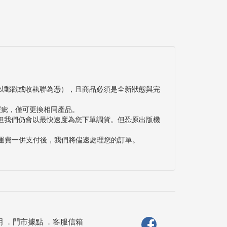
以郵戳或收執聯為憑），且商品必須是全新狀態與完
瑕疵，僅可更換相同產品。
但我們仍會以最快速度為您下單調貨。但恐原出版機
與運費一併支付後，我們將儘速處理您的訂單。
明
．
門市據點
．
客服信箱