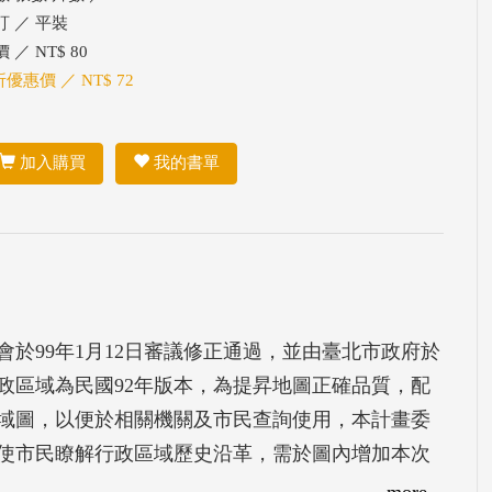
訂 ／ 平裝
 ／ NT$ 80
折優惠價 ／ NT$ 72
加入購買
我的書單
於99年1月12日審議修正通過，並由臺北市政府於
行政區域為民國92年版本，為提昇地圖正確品質，配
域圖，以便於相關機關及市民查詢使用，本計畫委
使市民瞭解行政區域歷史沿革，需於圖內增加本次
中心、本市主要街道名稱、已立案宗教寺廟團體、
more...