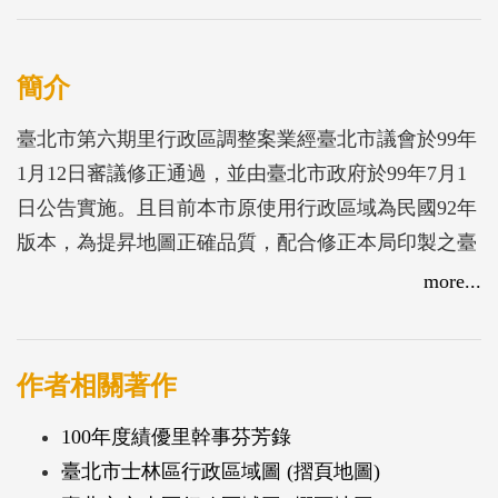
簡介
臺北市第六期里行政區調整案業經臺北市議會於99年
1月12日審議修正通過，並由臺北市政府於99年7月1
日公告實施。且目前本市原使用行政區域為民國92年
版本，為提昇地圖正確品質，配合修正本局印製之臺
北市全市及各區行政區域圖，以便於相關機關及市民
more...
查詢使用，本計畫委製行政區域圖；除配合市府重要
政策宣達並使市民瞭解行政區域歷史沿革，需於圖內
增加本次里調整後最新里界圖、鄰里公園、區民活動
作者相關著作
中心、本市主要街道名稱、已立案宗教寺廟團體、各
100年度績優里幹事芬芳錄
區戶數、人口數等相關資料（印製圖例如民國92年臺
臺北市士林區行政區域圖 (摺頁地圖)
北市行政區域圖），俾使本圖更具參考價值。