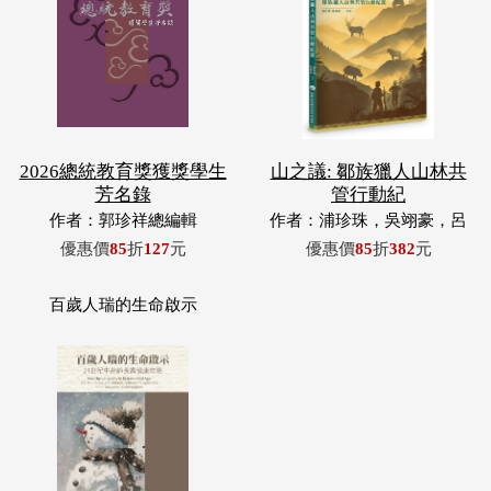
2026總統教育獎獲獎學生
山之議: 鄒族獵人山林共
芳名錄
管行動紀
作者：郭珍祥總編輯
作者：浦珍珠，吳翊豪，呂
翊齊，張惠東，許玉青，王
優惠價
85
折
127
元
優惠價
85
折
382
元
昶欣，蕭冠祐，浦忠成，浦
忠勇
百歲人瑞的生命啟示