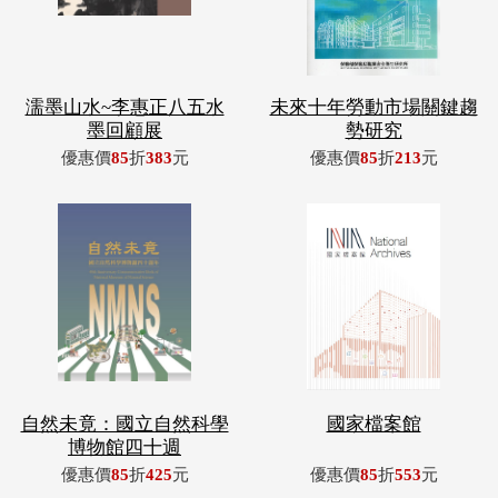
濡墨山水~李惠正八五水
未來十年勞動市場關鍵趨
墨回顧展
勢研究
優惠價
85
折
383
元
優惠價
85
折
213
元
自然未竟：國立自然科學
國家檔案館
博物館四十週
優惠價
85
折
425
元
優惠價
85
折
553
元