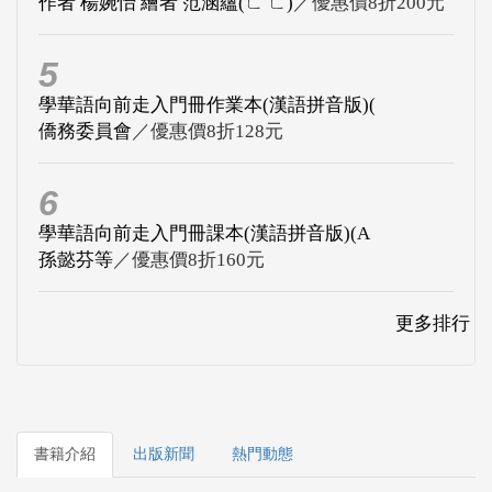
作者 楊婉怡 繪者 范涵蘊(ㄈ ㄈ)
／優惠價8折200元
5
學華語向前走入門冊作業本(漢語拼音版)(
僑務委員會
／優惠價8折128元
6
學華語向前走入門冊課本(漢語拼音版)(A
孫懿芬等
／優惠價8折160元
更多排行
書籍介紹
出版新聞
熱門動態