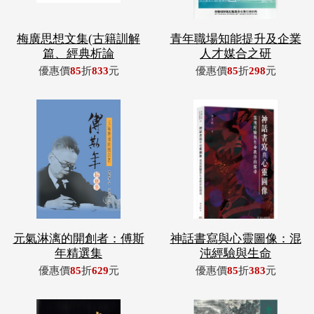
梅廣思想文集(古籍訓解
青年職場知能提升及企業
篇、經典析論
人才媒合之研
優惠價
85
折
833
元
優惠價
85
折
298
元
元氣淋漓的開創者：傅斯
神話書寫與心靈圖像：混
年精選集
沌經驗與生命
優惠價
85
折
629
元
優惠價
85
折
383
元