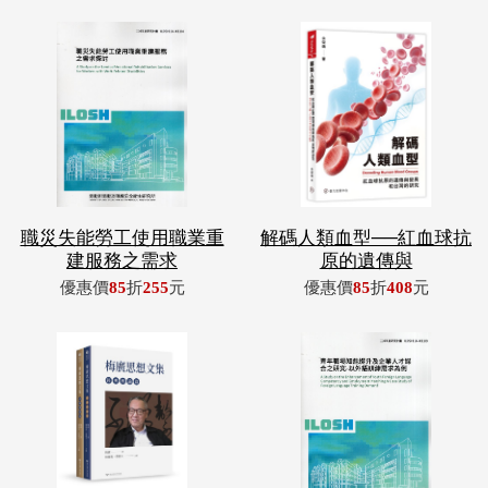
職災失能勞工使用職業重
解碼人類血型──紅血球抗
建服務之需求
原的遺傳與
優惠價
85
折
255
元
優惠價
85
折
408
元