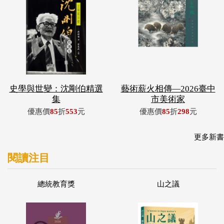
史學與世變：沈剛伯精選
藝術薪火相傳—2026臺中
集
市美術家
優惠價
85
折
553
元
優惠價
85
折
298
元
更多新書
閱讀注目
總統教育獎
山之議