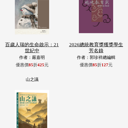
百歲人瑞的生命啟示：21
2026總統教育獎獲獎學生
世紀中
芳名錄
作者：嚴嘉明
作者：郭珍祥總編輯
優惠價
85
折
425
元
優惠價
85
折
127
元
山之議