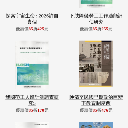
探索宇宙生命 : 2026許自
下肢障礙勞工工作適能評
貴個
估研究
優惠價
85
折
425
元
優惠價
85
折
255
元
我國勞工人體計測調查研
晚清至民國早期政治巨變
究5
下教育制度西
優惠價
85
折
170
元
優惠價
85
折
476
元