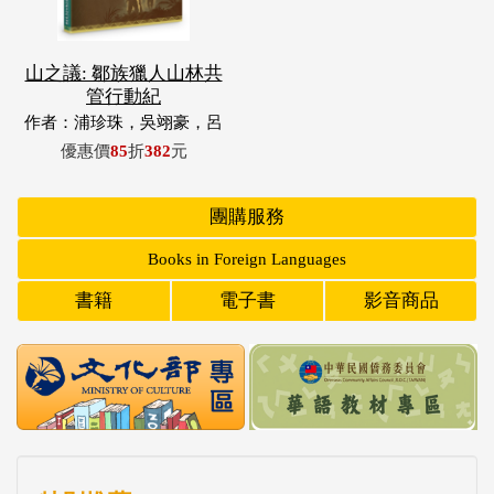
山之議: 鄒族獵人山林共
管行動紀
作者：浦珍珠，吳翊豪，呂
翊齊，張惠東，許玉青，王
優惠價
85
折
382
元
昶欣，蕭冠祐，浦忠成，浦
忠勇
團購服務
Books in Foreign Languages
書籍
電子書
影音商品