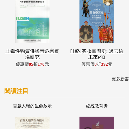
耳毒性物質併噪音危害實
叮咚!簽收臺灣史: 過去給
場研究
未來的3
優惠價
85
折
170
元
優惠價
8
折
392
元
更多新書
閱讀注目
百歲人瑞的生命啟示
總統教育獎