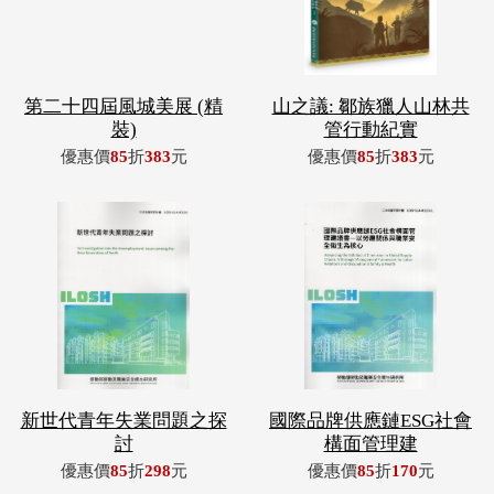
第二十四屆風城美展 (精
山之議: 鄒族獵人山林共
裝)
管行動紀實
優惠價
85
折
383
元
優惠價
85
折
383
元
新世代青年失業問題之探
國際品牌供應鏈ESG社會
討
構面管理建
優惠價
85
折
298
元
優惠價
85
折
170
元