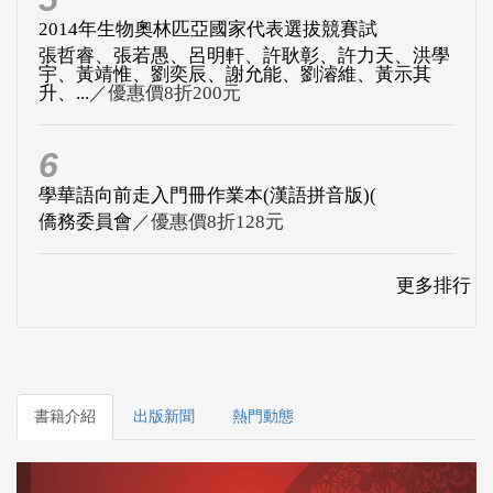
2014年生物奧林匹亞國家代表選拔競賽試
張哲睿、張若愚、呂明軒、許耿彰、許力天、洪學
宇、黃靖惟、劉奕辰、謝允能、劉濬維、黃示其
升、...
／優惠價8折200元
6
學華語向前走入門冊作業本(漢語拼音版)(
僑務委員會
／優惠價8折128元
更多排行
書籍介紹
出版新聞
熱門動態