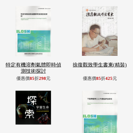
特定有機溶劑氣體即時偵
徐復觀致學生書柬(精裝)
測技術探討
優惠價
85
折
298
元
優惠價
85
折
425
元