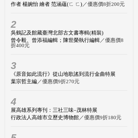
作者 楊婉怡 繪者 范涵蘊(ㄈ ㄈ)
／優惠價8折200元
2
吳鶴記及館藏臺灣北部古文書專輯(精裝)
曾令毅、曾添福編輯；陳世榮執行編輯
／優惠價8
折400元
3
《原音如此流行》從山地歌謠到流行金曲特展
葉宗哲主編
／優惠價9折270元
4
展高雄系列專刊：三社三味–茂林特展
行政法人高雄市立歷史博物館
／優惠價9折180元
5