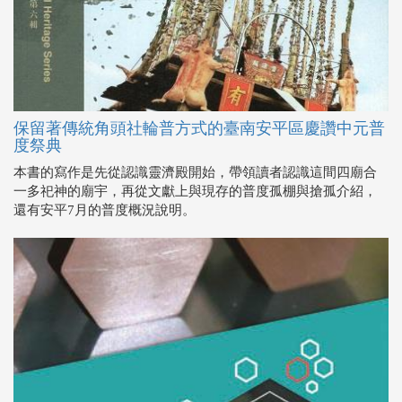
保留著傳統角頭社輪普方式的臺南安平區慶讚中元普
度祭典
本書的寫作是先從認識靈濟殿開始，帶領讀者認識這間四廟合
一多祀神的廟宇，再從文獻上與現存的普度孤棚與搶孤介紹，
還有安平7月的普度概況說明。