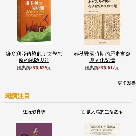
維多利亞傳染觀：文學想
春秋戰國時期的歷史書寫
像的風險與社
與文化記憶
優惠價
85
折
629
元
優惠價
85
折
612
元
更多新書
閱讀注目
總統教育獎
百歲人瑞的生命啟示