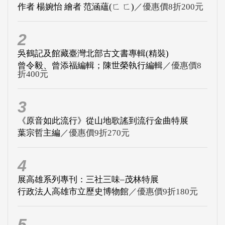
作者 楊婉怡 繪者 范涵蘊(ㄈ ㄈ)
／優惠價8折200元
2
吳鶴記及館藏臺灣北部古文書專輯(精裝)
曾令毅、曾添福編輯；陳世榮執行編輯
／優惠價8
折400元
3
《原音如此流行》從山地歌謠到流行金曲特展
葉宗哲主編
／優惠價9折270元
4
展高雄系列專刊：三社三味–茂林特展
行政法人高雄市立歷史博物館
／優惠價9折180元
5