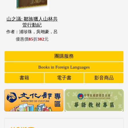
山之議: 鄒族獵人山林共
管行動紀
作者：浦珍珠，吳翊豪，呂
翊齊，張惠東，許玉青，王
優惠價
85
折
382
元
昶欣，蕭冠祐，浦忠成，浦
忠勇
團購服務
Books in Foreign Languages
書籍
電子書
影音商品