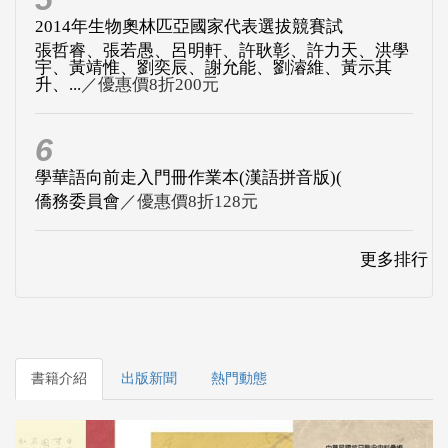
2014年生物奧林匹亞國家代表選拔競賽試
張哲睿、張若愚、呂明軒、許耿彰、許力天、洪學
宇、黃靖惟、劉奕辰、謝允能、劉濬維、黃示其
升、...
／優惠價8折200元
6
學華語向前走入門冊作業本(漢語拼音版)(
僑務委員會
／優惠價8折128元
更多排行
書籍介紹
出版新聞
熱門動態