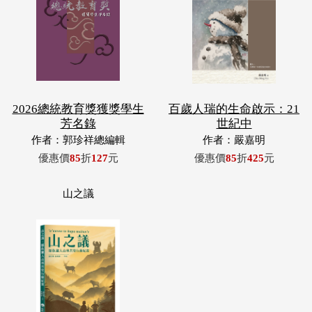
2026總統教育獎獲獎學生
百歲人瑞的生命啟示：21
芳名錄
世紀中
作者：郭珍祥總編輯
作者：嚴嘉明
優惠價
85
折
127
元
優惠價
85
折
425
元
山之議