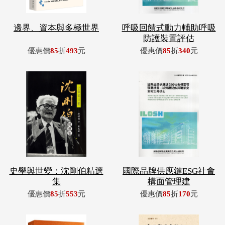
邊界、資本與多極世界
呼吸回饋式動力輔助呼吸
防護裝置評估
優惠價
85
折
493
元
優惠價
85
折
340
元
史學與世變：沈剛伯精選
國際品牌供應鏈ESG社會
集
構面管理建
優惠價
85
折
553
元
優惠價
85
折
170
元