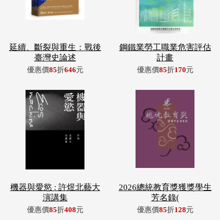
延續、斷裂與重生：戰後
鋼鐵業勞工職業危害評估
臺灣史論述
計畫
優惠價
85
折
646
元
優惠價
85
折
170
元
機器與愛慾 : 許煜北藝大
2026總統教育獎獲獎學生
演講集
芳名錄(
優惠價
85
折
408
元
優惠價
85
折
128
元