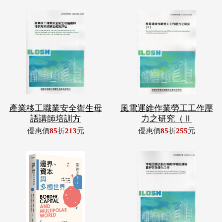
產業移工職業安全衛生母
風電運維作業勞工工作壓
語講師培訓方
力之研究（Ⅱ
優惠價
85
折
213
元
優惠價
85
折
255
元