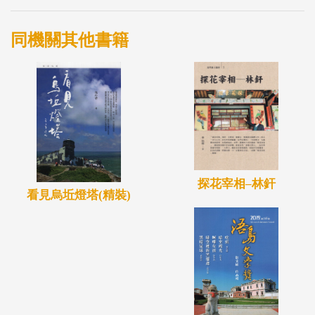
同機關其他書籍
探花宰相–林釬
看見烏坵燈塔(精裝)