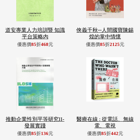
道安專業人力培訓暨 知識
俠義千秋─人間國寶陳錫
平台策略內
煌的掌中情懷
優惠價
85
折
468
元
優惠價
85
折
2125
元
推動企業性別平等研究II-
醫療在線 : 從電話、無線
發展實踐
電、電視
優惠價
85
折
136
元
優惠價
85
折
442
元