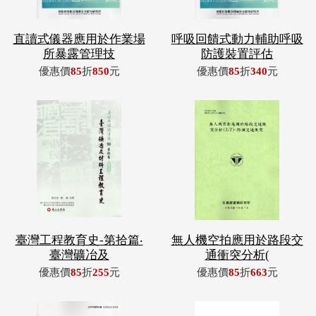
直讀式儀器應用於作業場
呼吸回饋式動力輔助呼吸
所暴露管理技
防護裝置評估
優惠價
85
折
850
元
優惠價
85
折
340
元
臺灣工程教育史-第拾篇‧
無人機空拍應用於路段交
臺灣礦冶及
通衝突分析(
優惠價
85
折
255
元
優惠價
85
折
663
元