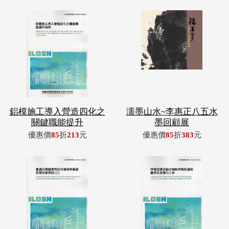
鋁模施工導入營造四化之
濡墨山水~李惠正八五水
關鍵職能提升
墨回顧展
優惠價
85
折
213
元
優惠價
85
折
383
元