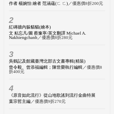
作者 楊婉怡 繪者 范涵蘊(ㄈ ㄈ)
／優惠價8折200元
2
紅磚牆內躲貓貓(繪本)
文 粘忘凡/圖 蔡豫寧/英文翻譯 Michael A.
Nakhiengchanh
／優惠價8折280元
3
吳鶴記及館藏臺灣北部古文書專輯(精裝)
曾令毅、曾添福編輯；陳世榮執行編輯
／優惠價8
折400元
4
《原音如此流行》從山地歌謠到流行金曲特展
葉宗哲主編
／優惠價9折270元