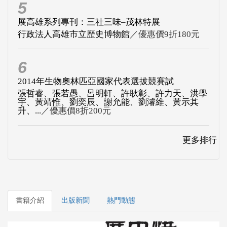
5
展高雄系列專刊：三社三味–茂林特展
行政法人高雄市立歷史博物館
／優惠價9折180元
6
2014年生物奧林匹亞國家代表選拔競賽試
張哲睿、張若愚、呂明軒、許耿彰、許力天、洪學
宇、黃靖惟、劉奕辰、謝允能、劉濬維、黃示其
升、...
／優惠價8折200元
更多排行
書籍介紹
出版新聞
熱門動態