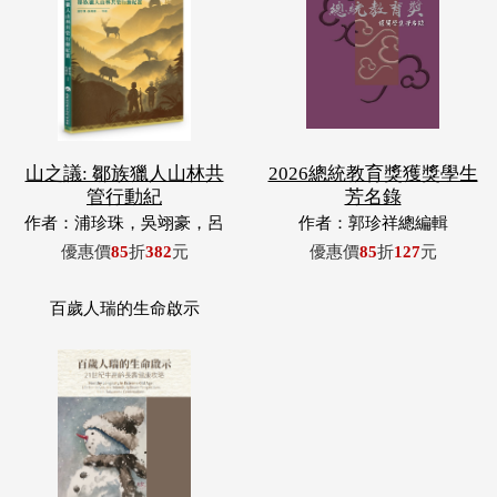
山之議: 鄒族獵人山林共
2026總統教育獎獲獎學生
管行動紀
芳名錄
作者：浦珍珠，吳翊豪，呂
作者：郭珍祥總編輯
翊齊，張惠東，許玉青，王
優惠價
85
折
382
元
優惠價
85
折
127
元
昶欣，蕭冠祐，浦忠成，浦
忠勇
百歲人瑞的生命啟示