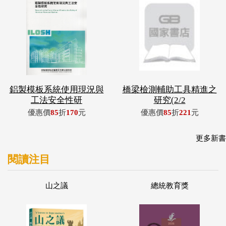
鋁製模板系統使用現況與
橋梁檢測輔助工具精進之
工法安全性研
研究(2/2
優惠價
85
折
170
元
優惠價
85
折
221
元
更多新書
閱讀注目
山之議
總統教育獎