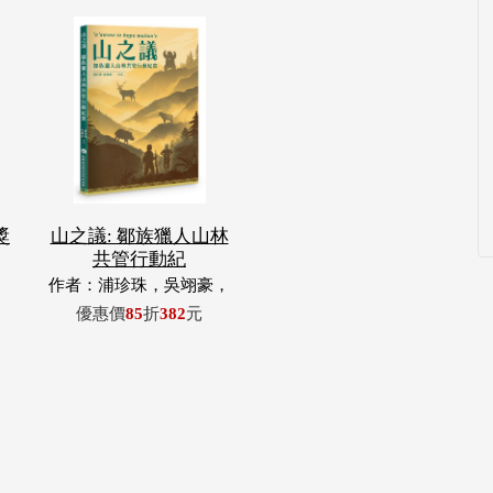
獎
山之議: 鄒族獵人山林
共管行動紀
作者：浦珍珠，吳翊豪，
呂翊齊，張惠東，許玉
優惠價
85
折
382
元
青，王昶欣，蕭冠祐，浦
忠成，浦忠勇