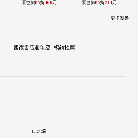
優惠價
85
折
468
元
優惠價
85
折
723
元
更多新書
國家書店週年慶--暢銷推薦
山之議