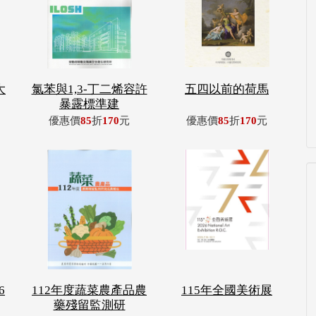
大
氯苯與1,3-丁二烯容許
五四以前的荷馬
暴露標準建
優惠價
85
折
170
元
優惠價
85
折
170
元
6
112年度蔬菜農產品農
115年全國美術展
藥殘留監測研