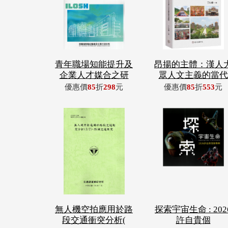
青年職場知能提升及
昂揚的主體：漢人
企業人才媒合之研
眾人文主義的當代
優惠價
85
折
298
元
優惠價
85
折
553
元
無人機空拍應用於路
探索宇宙生命 : 202
段交通衝突分析(
許自貴個