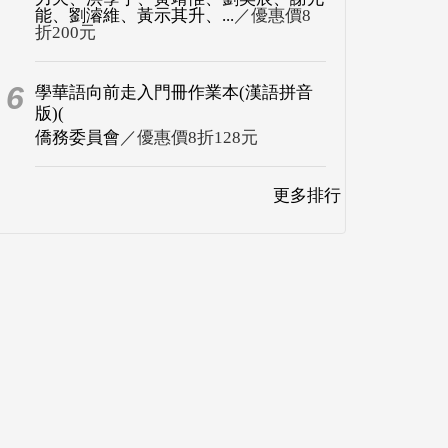
能、劉濬維、黃示其升、...
／優惠價8
折200元
6
學華語向前走入門冊作業本(漢語拼音
版)(
僑務委員會
／優惠價8折128元
更多排行