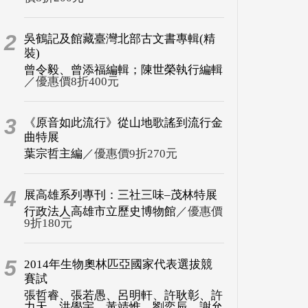
2
吳鶴記及館藏臺灣北部古文書專輯(精
裝)
曾令毅、曾添福編輯；陳世榮執行編輯
／優惠價8折400元
3
《原音如此流行》從山地歌謠到流行金
曲特展
葉宗哲主編
／優惠價9折270元
4
展高雄系列專刊：三社三味–茂林特展
行政法人高雄市立歷史博物館
／優惠價
9折180元
5
2014年生物奧林匹亞國家代表選拔競
賽試
張哲睿、張若愚、呂明軒、許耿彰、許
力天、洪學宇、黃靖惟、劉奕辰、謝允