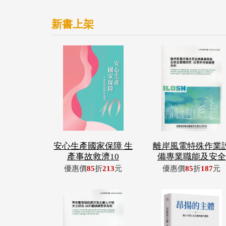
新書上架
安心生產國家保障 生
離岸風電特殊作業
產事故救濟10
備專業職能及安全
優惠價
85
折
213
元
優惠價
85
折
187
元