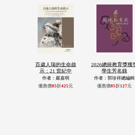
百歲人瑞的生命啟
2026總統教育獎獲
示：21 世紀中
學生芳名錄
作者：嚴嘉明
作者：郭珍祥總編輯
優惠價
85
折
425
元
優惠價
85
折
127
元