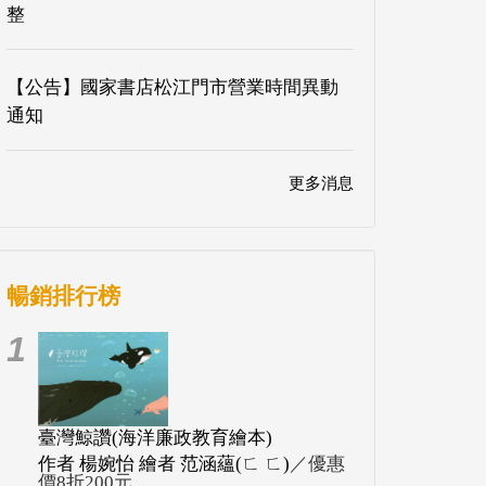
整
【公告】國家書店松江門市營業時間異動
通知
更多消息
暢銷排行榜
1
臺灣鯨讚(海洋廉政教育繪本)
作者 楊婉怡 繪者 范涵蘊(ㄈ ㄈ)
／優惠
價8折200元