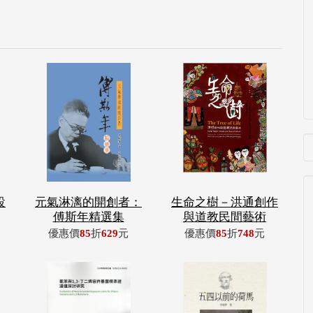
設
元氣淋漓的開創者：
生命之樹－洪通創作
傅斯年精選集
與道教民間藝術
優惠價
85
折
629
元
優惠價
85
折
748
元