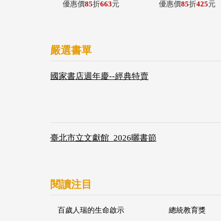
優惠價
85
折
663
元
優惠價
85
折
425
元
嚴選書單
國家書店週年慶--經典特賣
臺北市立文獻館_2026曬書節
閱讀注目
百歲人瑞的生命啟示
總統教育獎