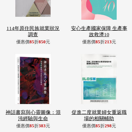
114年原住民族就業狀況
安心生產國家保障 生產事
調查
故救濟10
優惠價
85
折
850
元
優惠價
85
折
213
元
神話書寫與心靈圖像：混
促進二度就業婦女重返職
沌經驗與生命
場的相關輔助
優惠價
85
折
383
元
優惠價
85
折
298
元