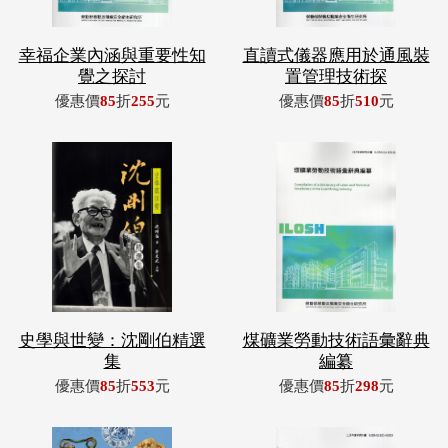
幸福企業內涵與重要性知
直讀式儀器應用於通風裝
覺之探討
置管理技術探
優惠價
85
折
255
元
優惠價
85
折
510
元
史學與世變：沈剛伯精選
煤礦業勞動技術語彙辭典
集
編纂
優惠價
85
折
553
元
優惠價
85
折
298
元