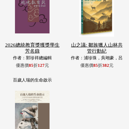
2026總統教育獎獲獎學生
山之議: 鄒族獵人山林共
芳名錄
管行動紀
作者：郭珍祥總編輯
作者：浦珍珠，吳翊豪，呂
翊齊，張惠東，許玉青，王
優惠價
85
折
127
元
優惠價
85
折
382
元
昶欣，蕭冠祐，浦忠成，浦
忠勇
百歲人瑞的生命啟示