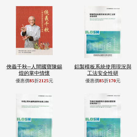
俠義千秋─人間國寶陳錫
鋁製模板系統使用現況與
煌的掌中情懷
工法安全性研
優惠價
85
折
2125
元
優惠價
85
折
170
元