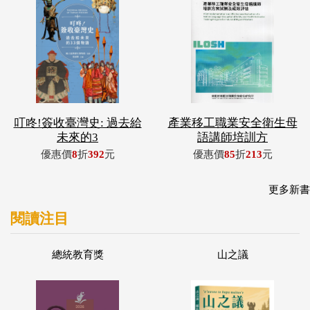
叮咚!簽收臺灣史: 過去給
產業移工職業安全衛生母
未來的3
語講師培訓方
優惠價
8
折
392
元
優惠價
85
折
213
元
更多新書
閱讀注目
總統教育獎
山之議