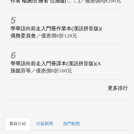
作者 楊婉怡 繪者 范涵蘊(ㄈ ㄈ)
／優惠價8折200元
5
學華語向前走入門冊作業本(漢語拼音版)(
僑務委員會
／優惠價8折128元
6
學華語向前走入門冊課本(漢語拼音版)(A
孫懿芬等
／優惠價8折160元
更多排行
書籍介紹
出版新聞
熱門動態