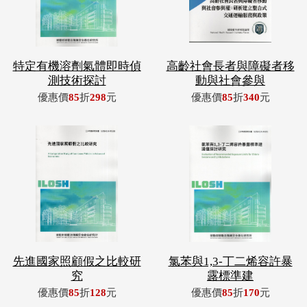
特定有機溶劑氣體即時偵
高齡社會長者與障礙者移
測技術探討
動與社會參與
優惠價
85
折
298
元
優惠價
85
折
340
元
先進國家照顧假之比較研
氯苯與1,3-丁二烯容許暴
究
露標準建
優惠價
85
折
128
元
優惠價
85
折
170
元