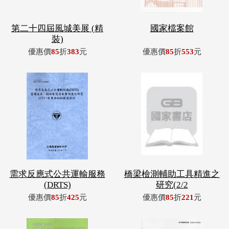
第二十四屆風城美展 (精
國家檔案館
裝)
優惠價
85
折
383
元
優惠價
85
折
553
元
需求反應式公共運輸服務
橋梁檢測輔助工具精進之
(DRTS)
研究(2/2
優惠價
85
折
425
元
優惠價
85
折
221
元