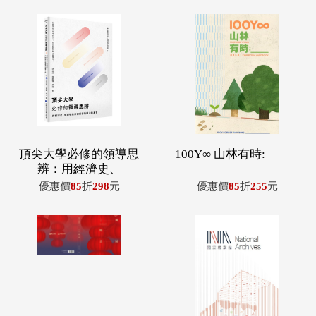
頂尖大學必修的領導思
100Y∞ 山林有時: _____
辨：用經濟史、
優惠價
85
折
298
元
優惠價
85
折
255
元