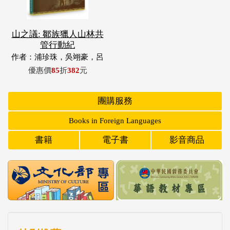
山之議: 鄒族獵人山林共
管行動紀
作者：浦珍珠，吳翊豪，呂
翊齊，張惠東，許玉青，王
優惠價
85
折
382
元
昶欣，蕭冠祐，浦忠成，浦
忠勇
團購服務
Books in Foreign Languages
書籍
電子書
影音商品