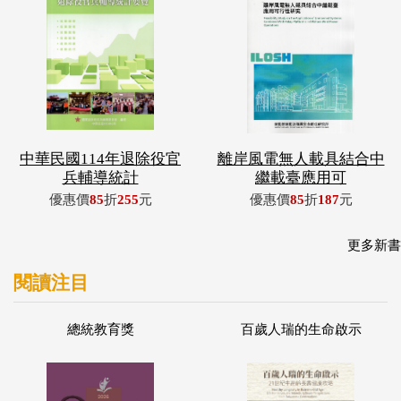
中華民國114年退除役官
離岸風電無人載具結合中
兵輔導統計
繼載臺應用可
優惠價
85
折
255
元
優惠價
85
折
187
元
更多新書
閱讀注目
總統教育獎
百歲人瑞的生命啟示