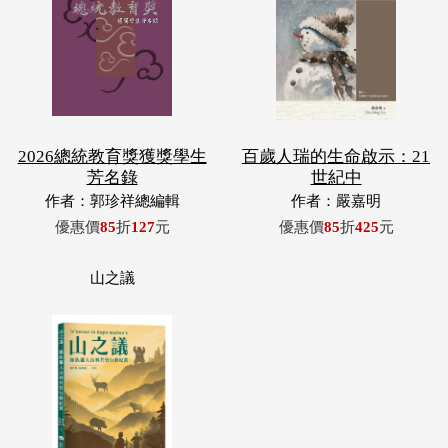
2026總統教育獎獲獎學生
百歲人瑞的生命啟示：21
芳名錄
世紀中
作者：郭珍祥總編輯
作者：嚴嘉明
優惠價
85
折
127
元
優惠價
85
折
425
元
山之議