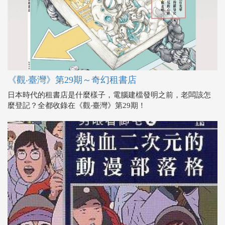
《觀‧臺灣》第29期～奇幻租書店
日本時代的租書店是什麼樣子，電腦建檔發明之前，老闆該怎
麼登記？全都收錄在《觀‧臺灣》第29期！