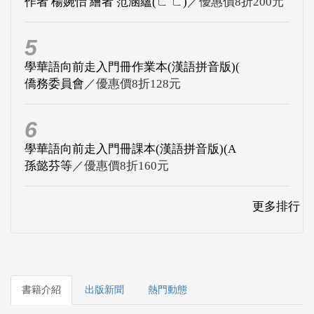
作者 楊婉怡 繪者 范涵蘊(ㄈ ㄈ)
／優惠價8折200元
5
學華語向前走入門冊作業本(漢語拼音版)(
僑務委員會
／優惠價8折128元
6
學華語向前走入門冊課本(漢語拼音版)(A
孫懿芬等
／優惠價8折160元
更多排行
書籍介紹
出版新聞
熱門動態