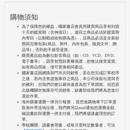
購物須知
為了保障您的權益，國家書店會員所購買商品享有到貨
十天的鑑賞期（含例假日）。退回之商品必須於鑑賞期
內寄回（以郵戳或收執聯為憑），且商品必須是全新狀
態與完整包裝(商品、附件、內外包裝、隨貨文件、贈
品等)，否則恕不接受退貨。
購買產品如為數位影音商品（如：CD、VCD、DVD、
電子書等），因受智慧財產權保護，恕無法接受退貨。
如有商品瑕疵，僅可更換相同產品。
國家書店因網路與門市共同銷售，若在您完成訂單程序
之後，若內含售盡無庫存之商品，本公司保留出貨與否
的權利，但我們仍會以最快速度為您下單調貨。但恐原
出版機關亦無庫存可供銷售，缺書部份我們將為您進行
退款作業。
海外購書運費一律另行報價 ，當您進購物車下訂單選
取海外寄送地址後，我們將另以mail通知您運費金額。
確認書款與運費一併支付後，我們將儘速處理您的訂
單。
學校團體、讀書會用書，或每月需特定數量者，可洽