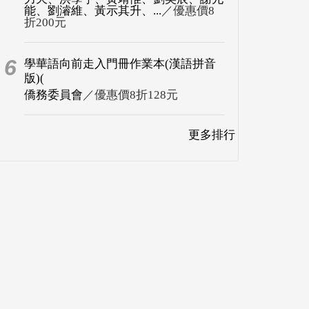
能、劉濬維、黃示其升、...
／優惠價8
折200元
6
學華語向前走入門冊作業本(漢語拼音
版)(
僑務委員會
／優惠價8折128元
更多排行