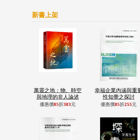
新書上架
萬靈之地：物、時空
幸福企業內涵與重
與地理的非人論述
性知覺之探討
優惠價
85
折
383
元
優惠價
85
折
255
元