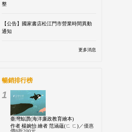
整
【公告】國家書店松江門市營業時間異動
通知
更多消息
暢銷排行榜
1
臺灣鯨讚(海洋廉政教育繪本)
作者 楊婉怡 繪者 范涵蘊(ㄈ ㄈ)
／優惠
價8折200元