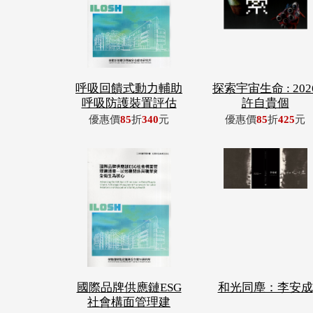
呼吸回饋式動力輔助
探索宇宙生命 : 202
呼吸防護裝置評估
許自貴個
優惠價
85
折
340
元
優惠價
85
折
425
元
國際品牌供應鏈ESG
和光同塵：李安成
社會構面管理建