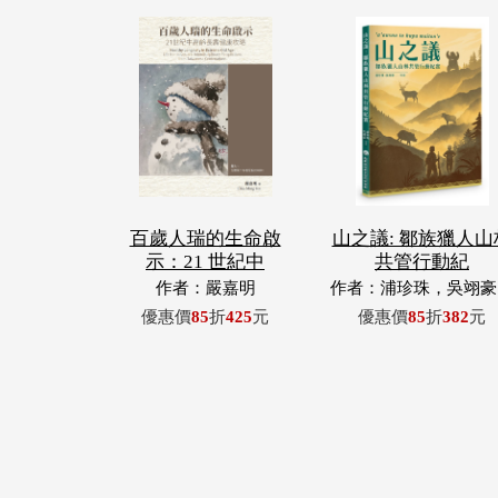
百歲人瑞的生命啟
山之議: 鄒族獵人山
示：21 世紀中
共管行動紀
作者：嚴嘉明
作者：浦珍珠，吳翊豪
呂翊齊，張惠東，許
優惠價
85
折
425
元
優惠價
85
折
382
元
青，王昶欣，蕭冠祐，
忠成，浦忠勇