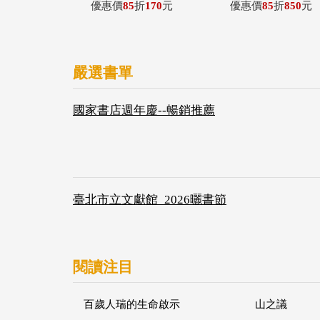
優惠價
85
折
170
元
優惠價
85
折
850
元
嚴選書單
國家書店週年慶--暢銷推薦
臺北市立文獻館_2026曬書節
閱讀注目
百歲人瑞的生命啟示
山之議