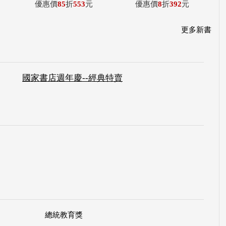
優惠價
85
折
553
元
優惠價
8
折
392
元
更多新書
國家書店週年慶--經典特賣
總統教育獎