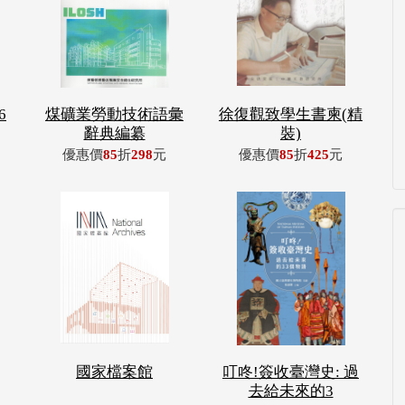
6
煤礦業勞動技術語彙
徐復觀致學生書柬(精
辭典編纂
裝)
優惠價
85
折
298
元
優惠價
85
折
425
元
國家檔案館
叮咚!簽收臺灣史: 過
去給未來的3