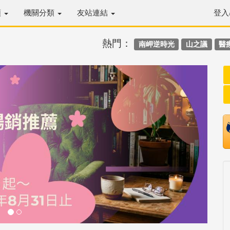
類
機關分類
友站連結
登入
熱門：
南岬逆時光
山之議
醫
Next