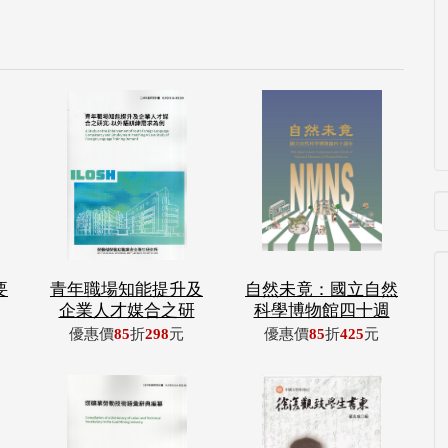
要
青年職場知能提升及
自然未竟：國立自然
企業人才媒合之研
科學博物館四十週
優惠價
85
折
298
元
優惠價
85
折
425
元