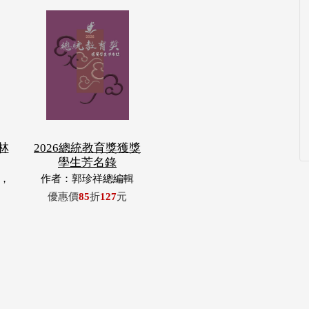
林
2026總統教育獎獲獎
學生芳名錄
，
作者：郭珍祥總編輯
玉
優惠價
85
折
127
元
浦