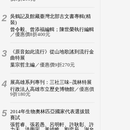
2
吳鶴記及館藏臺灣北部古文書專輯(精
裝)
曾令毅、曾添福編輯；陳世榮執行編輯
／優惠價8折400元
3
《原音如此流行》從山地歌謠到流行金
曲特展
葉宗哲主編
／優惠價9折270元
4
展高雄系列專刊：三社三味–茂林特展
行政法人高雄市立歷史博物館
／優惠價
9折180元
5
2014年生物奧林匹亞國家代表選拔競
賽試
張哲睿、張若愚、呂明軒、許耿彰、許
力天、洪學宇、黃靖惟、劉奕辰、謝允