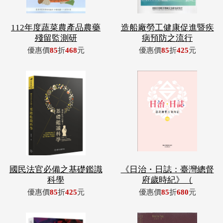
112年度蔬菜農產品農藥
造船廠勞工健康促進暨疾
殘留監測研
病預防之流行
優惠價
85
折
468
元
優惠價
85
折
425
元
國民法官必備之基礎鑑識
《日治・日誌：臺灣總督
科學
府歲時紀》（
優惠價
85
折
425
元
優惠價
85
折
680
元