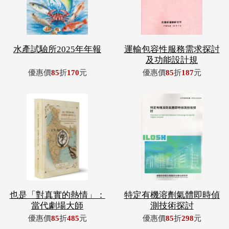
水產試驗所2025年年報
運輸包容性服務需求探討
及功能設計規
優惠價
85
折
170
元
優惠價
85
折
187
元
也是「對真實的熱情」：
特定有機溶劑氣體即時偵
當代劇場大師
測技術探討
優惠價
85
折
485
元
優惠價
85
折
298
元