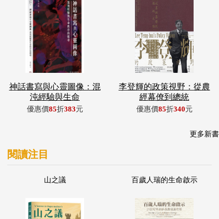
神話書寫與心靈圖像：混
李登輝的政策視野：從農
沌經驗與生命
經幕僚到總統
優惠價
85
折
383
元
優惠價
85
折
340
元
更多新書
閱讀注目
山之議
百歲人瑞的生命啟示