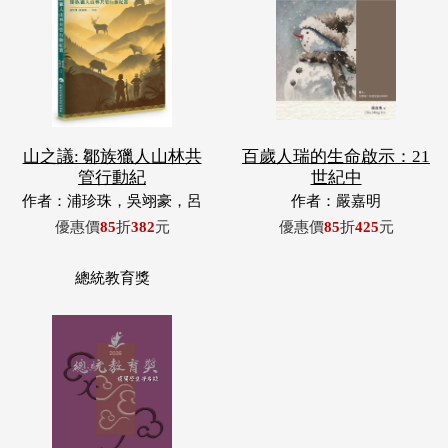
山之議: 鄒族獵人山林共
百歲人瑞的生命啟示：21
管行動紀
世紀中
作者：浦珍珠，吳翊豪，呂
作者：嚴嘉明
翊齊，張惠東，許玉青，王
優惠價
85
折
382
元
優惠價
85
折
425
元
昶欣，蕭冠祐，浦忠成，浦
忠勇
總統教育獎