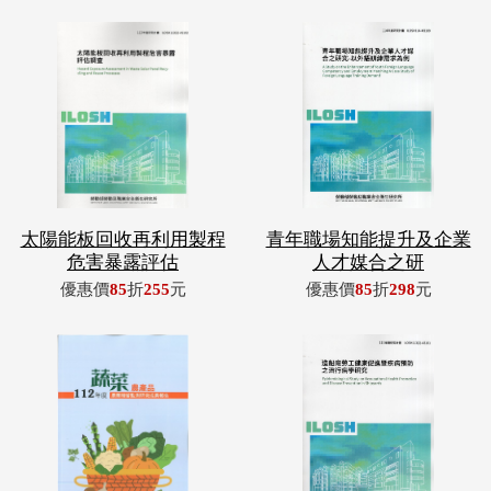
太陽能板回收再利用製程
青年職場知能提升及企業
危害暴露評估
人才媒合之研
優惠價
85
折
255
元
優惠價
85
折
298
元