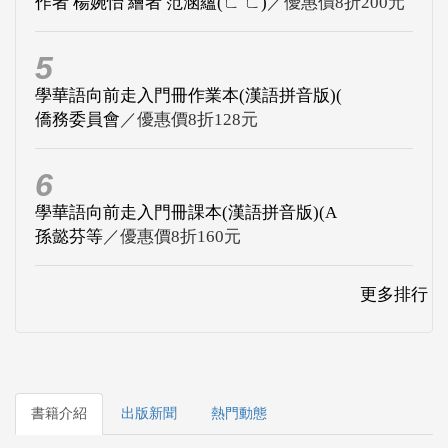
作者 楊婉怡 繪者 范涵蘊(ㄈ ㄈ)
／優惠價8折200元
5
學華語向前走入門冊作業本(漢語拼音版)(
僑務委員會
／優惠價8折128元
6
學華語向前走入門冊課本(漢語拼音版)(A
孫懿芬等
／優惠價8折160元
更多排行
書籍介紹
出版新聞
熱門動態