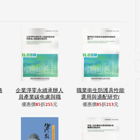
路
企業淨零永續承辦人
職業衛生防護具性能
員產業碳焦慮與職
選用與適配研究(
優惠價
85
折
255
元
優惠價
85
折
213
元