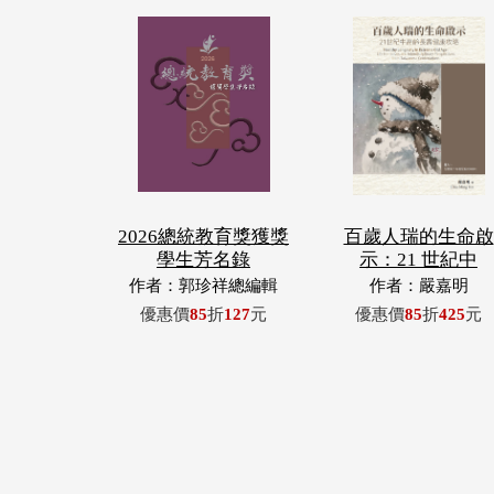
2026總統教育獎獲獎
百歲人瑞的生命啟
學生芳名錄
示：21 世紀中
作者：郭珍祥總編輯
作者：嚴嘉明
優惠價
85
折
127
元
優惠價
85
折
425
元