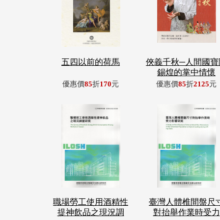
五四以前的荷馬
俠義千秋─人間國寶
錫煌的掌中情懷
優惠價
85
折
170
元
優惠價
85
折
2125
元
職場勞工使用酒精性
臺灣人體椎間盤尺
提神飲品之現況調
對抬舉作業時受力