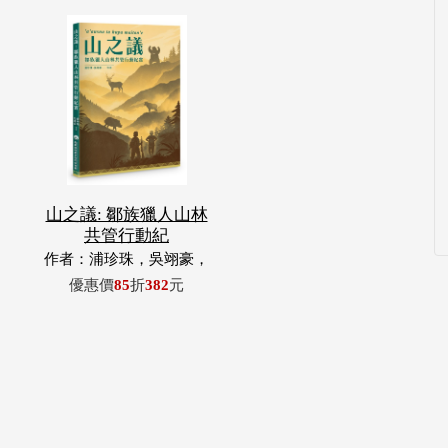
山之議: 鄒族獵人山林
共管行動紀
作者：浦珍珠，吳翊豪，
呂翊齊，張惠東，許玉
優惠價
85
折
382
元
青，王昶欣，蕭冠祐，浦
忠成，浦忠勇