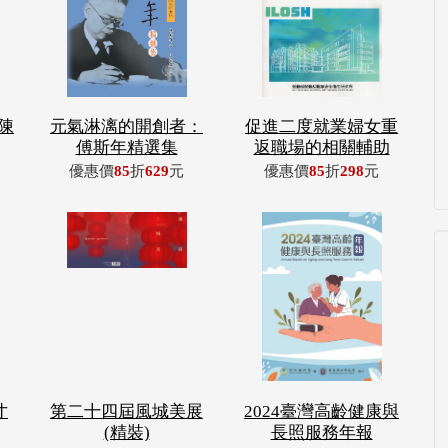
陳
元氣淋漓的開創者：
促進二度就業婦女重
傅斯年精選集
返職場的相關輔助
優惠價
85
折
629
元
優惠價
85
折
298
元
寸
第二十四屆風城美展
2024臺灣高齡健康與
(精裝)
長照服務年報