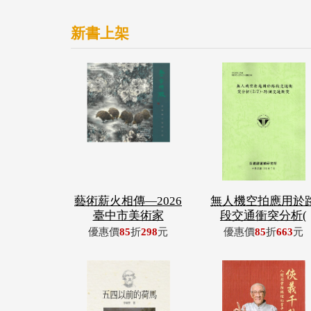
新書上架
藝術薪火相傳—2026
無人機空拍應用於
臺中市美術家
段交通衝突分析(
優惠價
85
折
298
元
優惠價
85
折
663
元