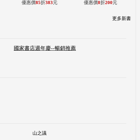
優惠價
85
折
383
元
優惠價
8
折
200
元
更多新書
國家書店週年慶--暢銷推薦
山之議