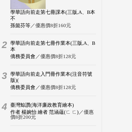
學華語向前走第七冊課本(三版,A、B本
不
孫懿芬等
／優惠價8折160元
2
學華語向前走第七冊作業本(三版,A、B
本
僑務委員會
／優惠價8折128元
3
學華語向前走入門冊作業本(注音符號
版)(
僑務委員會
／優惠價8折128元
4
臺灣鯨讚(海洋廉政教育繪本)
作者 楊婉怡 繪者 范涵蘊(ㄈ ㄈ)
／優惠
價8折200元