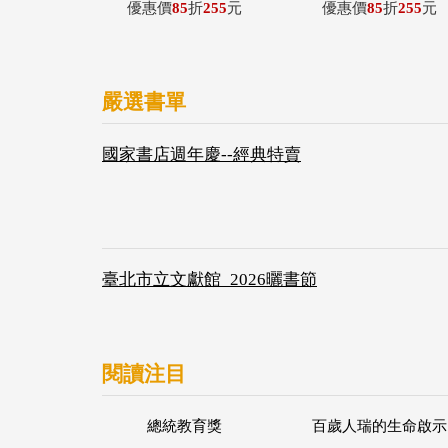
優惠價
85
折
255
元
優惠價
85
折
255
元
嚴選書單
國家書店週年慶--經典特賣
臺北市立文獻館_2026曬書節
閱讀注目
總統教育獎
百歲人瑞的生命啟示