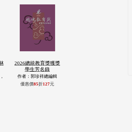
林
2026總統教育獎獲獎
學生芳名錄
，
作者：郭珍祥總編輯
玉
優惠價
85
折
127
元
浦