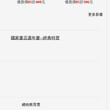
優惠價
85
折
408
元
優惠價
85
折
306
元
更多新書
國家書店週年慶--經典特賣
總統教育獎