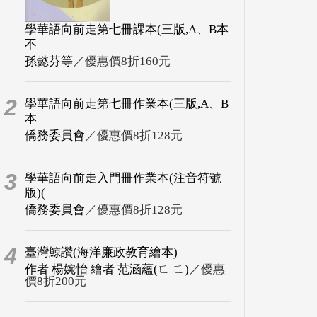
學華語向前走第七冊課本(三版,A、B本
不
孫懿芬等
／優惠價8折160元
2
學華語向前走第七冊作業本(三版,A、B
本
僑務委員會
／優惠價8折128元
3
學華語向前走入門冊作業本(注音符號
版)(
僑務委員會
／優惠價8折128元
4
臺灣鯨讚(海洋廉政教育繪本)
作者 楊婉怡 繪者 范涵蘊(ㄈ ㄈ)
／優惠
價8折200元