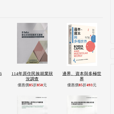
6
114年原住民族就業狀
邊界、資本與多極世
況調查
界
優惠價
85
折
850
元
優惠價
85
折
493
元