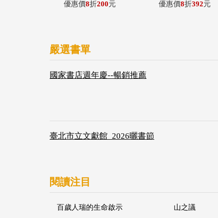
優惠價
8
折
200
元
優惠價
8
折
392
元
嚴選書單
國家書店週年慶--暢銷推薦
臺北市立文獻館_2026曬書節
閱讀注目
百歲人瑞的生命啟示
山之議