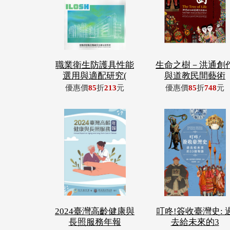
職業衛生防護具性能
生命之樹－洪通創
選用與適配研究(
與道教民間藝術
優惠價
85
折
213
元
優惠價
85
折
748
元
2024臺灣高齡健康與
叮咚!簽收臺灣史: 
長照服務年報
去給未來的3