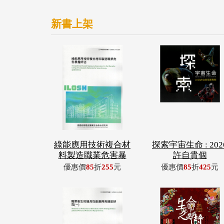
新書上架
綠能應用技術複合材
探索宇宙生命 : 202
料製造職業危害暴
許自貴個
優惠價
85
折
255
元
優惠價
85
折
425
元