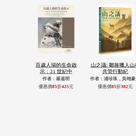
百歲人瑞的生命啟
山之議: 鄒族獵人山
示：21 世紀中
共管行動紀
作者：嚴嘉明
作者：浦珍珠，吳翊豪
呂翊齊，張惠東，許
優惠價
85
折
425
元
優惠價
85
折
382
元
青，王昶欣，蕭冠祐，
忠成，浦忠勇