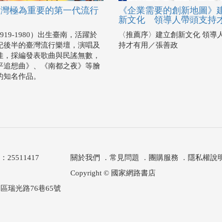
臺灣極為重要的第一代流行
《企業需要的創新地圖》
家
新文化 領導人帶頭支持
919-1980）出生臺南，活躍於
〈推薦序〉建立創新文化 領導
紀後半的臺灣流行樂壇，演唱及
持才有用／張善政
佳，採編發表歌曲與民謠無數，
平追想曲》、《南都之夜》等膾
的知名作品。
511417
關於我們
．
常見問題
．
團購服務
．
隱私權說
Copyright © 國家網路書店
區瑞光路76巷65號