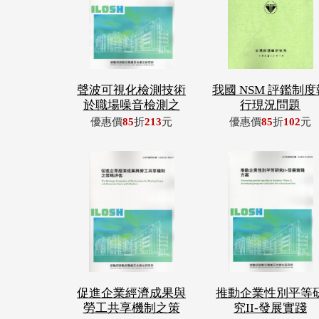
聲波可視化檢測技術
我國 NSM 評鑑制度
於職場噪音檢測之
行現況問題
優惠價
85
折
213
元
優惠價
85
折
102
元
促進企業經濟成果與
推動企業性別平等
勞工共享機制之策
究II-發展實踐