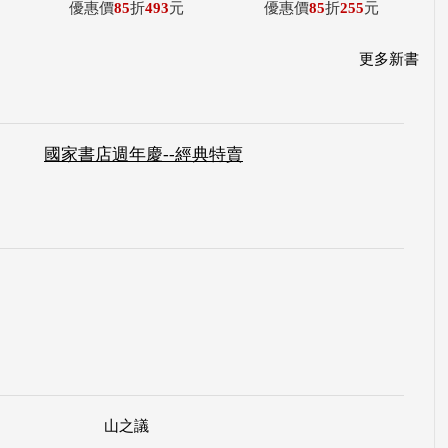
優惠價
85
折
493
元
優惠價
85
折
255
元
更多新書
國家書店週年慶--經典特賣
山之議