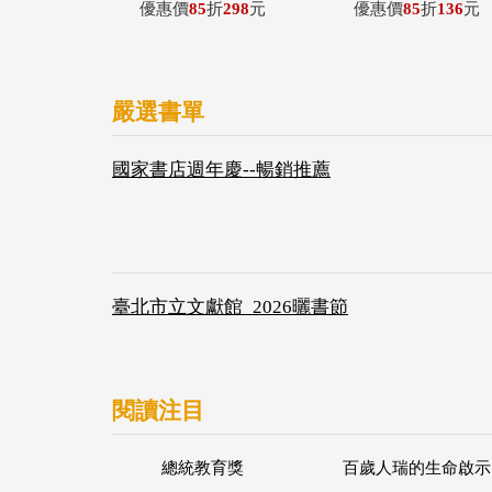
優惠價
85
折
298
元
優惠價
85
折
136
元
嚴選書單
國家書店週年慶--暢銷推薦
臺北市立文獻館_2026曬書節
閱讀注目
總統教育獎
百歲人瑞的生命啟示