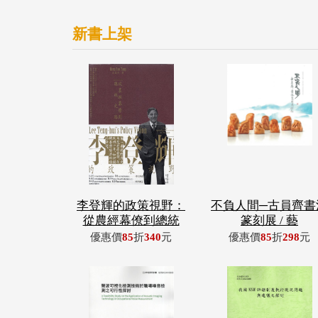
新書上架
李登輝的政策視野：
不負人間─古員齊書
從農經幕僚到總統
篆刻展 / 藝
優惠價
85
折
340
元
優惠價
85
折
298
元