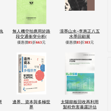
執
無人機空拍應用於路
濡墨山水~李惠正八五
段交通衝突分析(
水墨回顧展
優惠價
85
折
663
元
優惠價
85
折
383
元
研
邊界、資本與多極世
太陽能板回收再利用
界
製程危害暴露評估