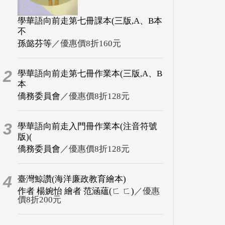
學華語向前走第七冊課本(三版,A、B本
不
孫懿芬等
／優惠價8折160元
2
學華語向前走第七冊作業本(三版,A、B
本
僑務委員會
／優惠價8折128元
3
學華語向前走入門冊作業本(注音符號
版)(
僑務委員會
／優惠價8折128元
4
臺灣鯨讚(海洋廉政教育繪本)
作者 楊婉怡 繪者 范涵蘊(ㄈ ㄈ)
／優惠
價8折200元