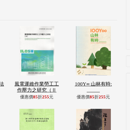
法
風電運維作業勞工工
100Y∞ 山林有時:
作壓力之研究（Ⅱ
_____
優惠價
85
折
255
元
優惠價
85
折
255
元