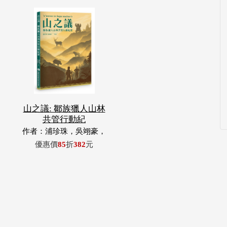
山之議: 鄒族獵人山林
共管行動紀
作者：浦珍珠，吳翊豪，
呂翊齊，張惠東，許玉
優惠價
85
折
382
元
青，王昶欣，蕭冠祐，浦
忠成，浦忠勇