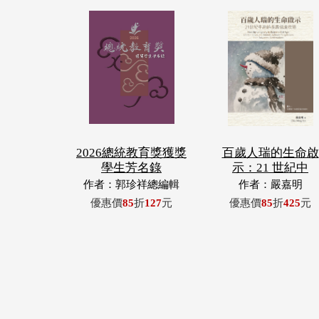
2026總統教育獎獲獎
百歲人瑞的生命啟
學生芳名錄
示：21 世紀中
作者：郭珍祥總編輯
作者：嚴嘉明
優惠價
85
折
127
元
優惠價
85
折
425
元