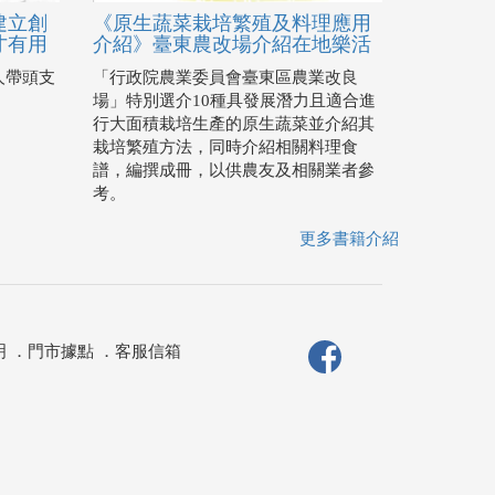
建立創
《原生蔬菜栽培繁殖及料理應用
才有用
介紹》臺東農改場介紹在地樂活
人帶頭支
「行政院農業委員會臺東區農業改良
場」特別選介10種具發展潛力且適合進
行大面積栽培生產的原生蔬菜並介紹其
栽培繁殖方法，同時介紹相關料理食
譜，編撰成冊，以供農友及相關業者參
考。
更多書籍介紹
明
．
門市據點
．
客服信箱