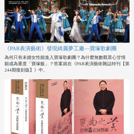
《PAR表演藝術》發現綺麗夢工廠—寶塚歌劇團
為何只有未婚女性能進入寶塚歌劇團？為什麼無數觀眾心甘情
願成為重度「寶塚飯」？答案就在《PAR表演藝術雜誌特刊【第
244期復刻版】》中。