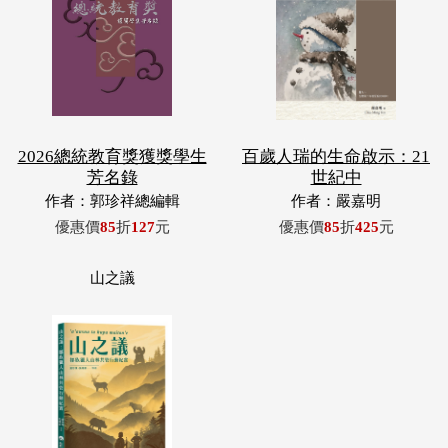
2026總統教育獎獲獎學生
百歲人瑞的生命啟示：21
芳名錄
世紀中
作者：郭珍祥總編輯
作者：嚴嘉明
優惠價
85
折
127
元
優惠價
85
折
425
元
山之議