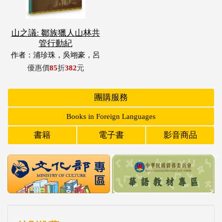
山之議: 鄒族獵人山林共
管行動紀
作者：浦珍珠，吳翊豪，呂
翊齊，張惠東，許玉青，王
優惠價
85
折
382
元
昶欣，蕭冠祐，浦忠成，浦
忠勇
團購服務
Books in Foreign Languages
書籍
電子書
影音商品