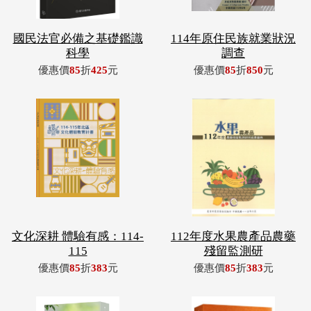
國民法官必備之基礎鑑識
114年原住民族就業狀況
科學
調查
優惠價
85
折
425
元
優惠價
85
折
850
元
文化深耕 體驗有感：114-
112年度水果農產品農藥
115
殘留監測研
優惠價
85
折
383
元
優惠價
85
折
383
元