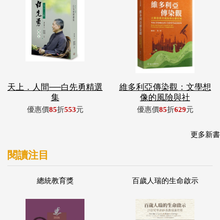
天上．人間──白先勇精選
維多利亞傳染觀：文學想
集
像的風險與社
優惠價
85
折
553
元
優惠價
85
折
629
元
更多新書
閱讀注目
總統教育獎
百歲人瑞的生命啟示