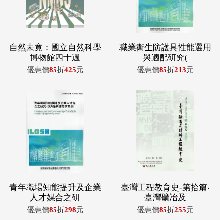
自然未竟：國立自然科學
職業衛生防護具性能選用
博物館四十週
與適配研究(
優惠價
85
折
425
元
優惠價
85
折
213
元
青年職場知能提升及企業
臺灣工程教育史-第拾篇‧
人才媒合之研
臺灣礦冶及
優惠價
85
折
298
元
優惠價
85
折
255
元