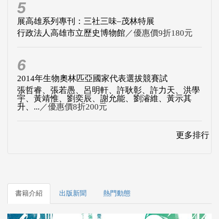
5
展高雄系列專刊：三社三味–茂林特展
行政法人高雄市立歷史博物館
／優惠價9折180元
6
2014年生物奧林匹亞國家代表選拔競賽試
張哲睿、張若愚、呂明軒、許耿彰、許力天、洪學
宇、黃靖惟、劉奕辰、謝允能、劉濬維、黃示其
升、...
／優惠價8折200元
更多排行
書籍介紹
出版新聞
熱門動態