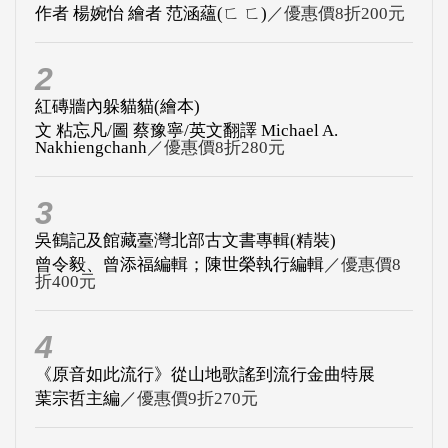
作者 楊婉怡 繪者 范涵蘊(ㄈ ㄈ)
／優惠價8折200元
2
紅磚牆內躲貓貓(繪本)
文 粘忘凡/圖 蔡豫寧/英文翻譯 Michael A.
Nakhiengchanh
／優惠價8折280元
3
吳鶴記及館藏臺灣北部古文書專輯(精裝)
曾令毅、曾添福編輯；陳世榮執行編輯
／優惠價8
折400元
4
《原音如此流行》從山地歌謠到流行金曲特展
葉宗哲主編
／優惠價9折270元