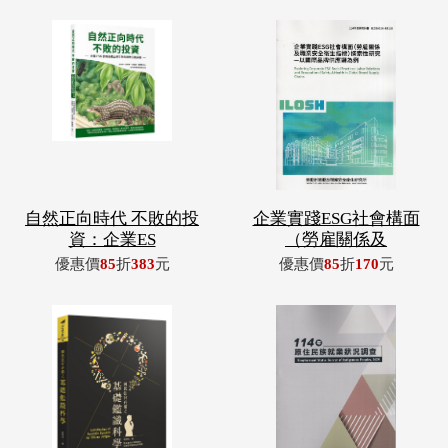
自然正向時代 不敗的投
企業實踐ESG社會構面
資：企業ES
（勞雇關係及
優惠價
85
折
383
元
優惠價
85
折
170
元