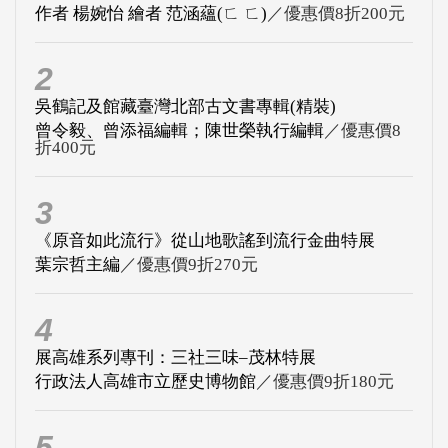
作者 楊婉怡 繪者 范涵蘊(ㄈ ㄈ)
／優惠價8折200元
2
吳鶴記及館藏臺灣北部古文書專輯(精裝)
曾令毅、曾添福編輯；陳世榮執行編輯
／優惠價8
折400元
3
《原音如此流行》從山地歌謠到流行金曲特展
葉宗哲主編
／優惠價9折270元
4
展高雄系列專刊：三社三味–茂林特展
行政法人高雄市立歷史博物館
／優惠價9折180元
5