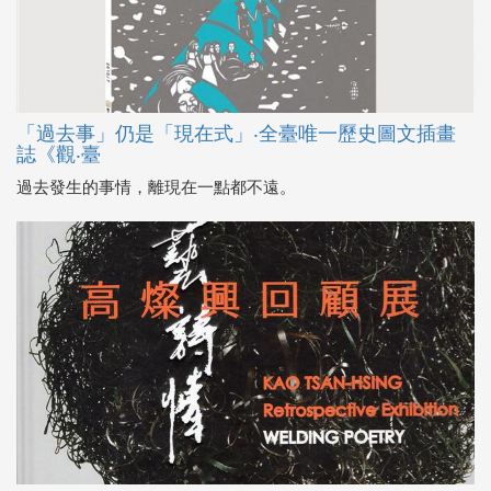
「過去事」仍是「現在式」‧全臺唯一歷史圖文插畫
誌《觀‧臺
過去發生的事情，離現在一點都不遠。