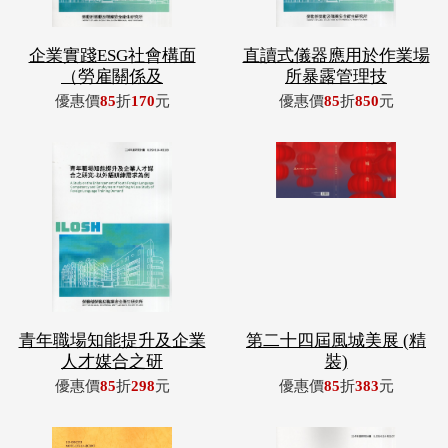
企業實踐ESG社會構面
直讀式儀器應用於作業場
（勞雇關係及
所暴露管理技
優惠價
85
折
170
元
優惠價
85
折
850
元
青年職場知能提升及企業
第二十四屆風城美展 (精
人才媒合之研
裝)
優惠價
85
折
298
元
優惠價
85
折
383
元