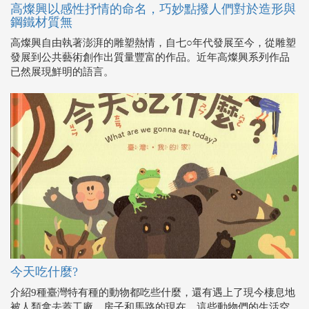
高燦興以感性抒情的命名，巧妙點撥人們對於造形與
鋼鐵材質無
高燦興自由執著澎湃的雕塑熱情，自七○年代發展至今，從雕塑
發展到公共藝術創作出質量豐富的作品。近年高燦興系列作品
已然展現鮮明的語言。
今天吃什麼?
介紹9種臺灣特有種的動物都吃些什麼，還有遇上了現今棲息地
被人類拿去蓋工廠、房子和馬路的現在，這些動物們的生活空