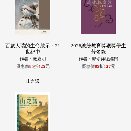
百歲人瑞的生命啟示：21
2026總統教育獎獲獎學生
世紀中
芳名錄
作者：嚴嘉明
作者：郭珍祥總編輯
優惠價
85
折
425
元
優惠價
85
折
127
元
山之議