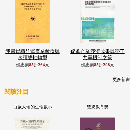
我國貨櫃航運產業數位與
促進企業經濟成果與勞工
永續雙軸轉型
共享機制之策
優惠價
85
折
264
元
優惠價
85
折
298
元
更多新書
閱讀注目
百歲人瑞的生命啟示
總統教育獎