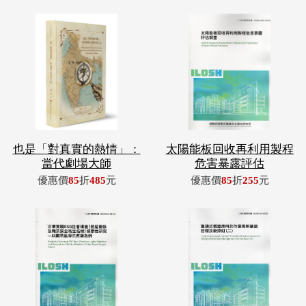
也是「對真實的熱情」：
太陽能板回收再利用製程
當代劇場大師
危害暴露評估
優惠價
85
折
485
元
優惠價
85
折
255
元