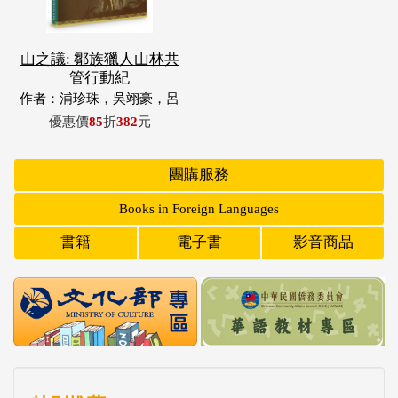
山之議: 鄒族獵人山林共
管行動紀
作者：浦珍珠，吳翊豪，呂
翊齊，張惠東，許玉青，王
優惠價
85
折
382
元
昶欣，蕭冠祐，浦忠成，浦
忠勇
團購服務
Books in Foreign Languages
書籍
電子書
影音商品