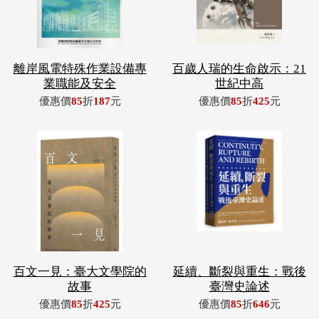
離岸風電特殊作業設備專
百歲人瑞的生命啟示：21
業職能及安全
世紀中高
優惠價
85
折
187
元
優惠價
85
折
425
元
百文一見：臺大文學院的
延續、斷裂與重生：戰後
故事
臺灣史論述
優惠價
85
折
425
元
優惠價
85
折
646
元