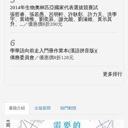
2014年生物奧林匹亞國家代表選拔競賽試
張哲睿、張若愚、呂明軒、許耿彰、許力天、洪學
宇、黃靖惟、劉奕辰、謝允能、劉濬維、黃示其
升、...
／優惠價8折200元
6
學華語向前走入門冊作業本(漢語拼音版)(
僑務委員會
／優惠價8折128元
更多排行
書籍介紹
出版新聞
熱門動態