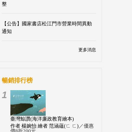
整
【公告】國家書店松江門市營業時間異動
通知
更多消息
暢銷排行榜
1
臺灣鯨讚(海洋廉政教育繪本)
作者 楊婉怡 繪者 范涵蘊(ㄈ ㄈ)
／優惠
價8折200元