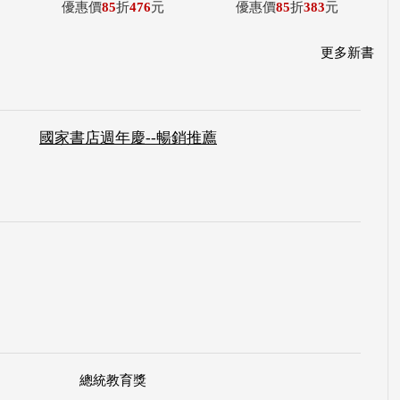
優惠價
85
折
476
元
優惠價
85
折
383
元
更多新書
國家書店週年慶--暢銷推薦
總統教育獎