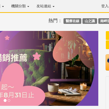
類
機關分類
友站連結
登入
熱門：
醫療在線
山之議
南岬
Next