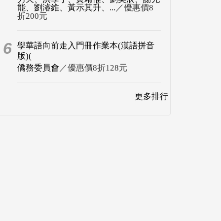
能、劉濬維、黃示其升、...
／優惠價8
折200元
6
學華語向前走入門冊作業本(漢語拼音
版)(
僑務委員會
／優惠價8折128元
更多排行