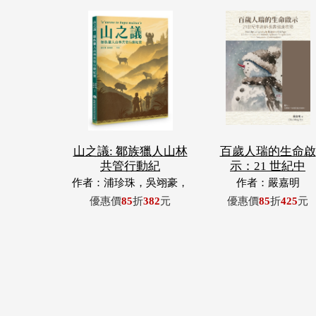
山之議: 鄒族獵人山林
百歲人瑞的生命啟
共管行動紀
示：21 世紀中
作者：浦珍珠，吳翊豪，
作者：嚴嘉明
呂翊齊，張惠東，許玉
優惠價
85
折
382
元
優惠價
85
折
425
元
青，王昶欣，蕭冠祐，浦
忠成，浦忠勇