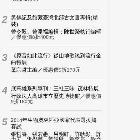
2
吳鶴記及館藏臺灣北部古文書專輯(精
裝)
曾令毅、曾添福編輯；陳世榮執行編輯
／優惠價8折400元
3
《原音如此流行》從山地歌謠到流行金
曲特展
葉宗哲主編
／優惠價9折270元
4
展高雄系列專刊：三社三味–茂林特展
行政法人高雄市立歷史博物館
／優惠價
9折180元
5
2014年生物奧林匹亞國家代表選拔競
賽試
張哲睿、張若愚、呂明軒、許耿彰、許
力天、洪學宇、黃靖惟、劉奕辰、謝允