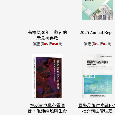
高雄獎30年：藝術的
2025 Annual Repo
未竟與再啟
優惠價
85
折
850
元
優惠價
85
折
85
元
神話書寫與心靈圖
國際品牌供應鏈ES
像：混沌經驗與生命
社會構面管理建