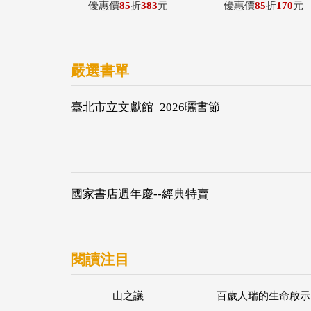
優惠價
85
折
383
元
優惠價
85
折
170
元
嚴選書單
臺北市立文獻館_2026曬書節
國家書店週年慶--經典特賣
閱讀注目
山之議
百歲人瑞的生命啟示