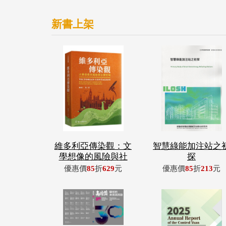
新書上架
維多利亞傳染觀：文
智慧綠能加注站之
學想像的風險與社
探
優惠價
85
折
629
元
優惠價
85
折
213
元