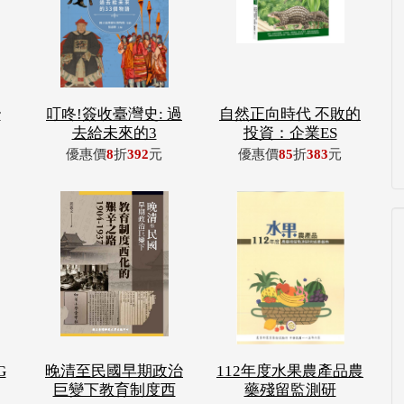
r
叮咚!簽收臺灣史: 過
自然正向時代 不敗的
去給未來的3
投資：企業ES
優惠價
8
折
392
元
優惠價
85
折
383
元
G
晚清至民國早期政治
112年度水果農產品農
巨變下教育制度西
藥殘留監測研