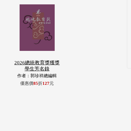
2026總統教育獎獲獎
學生芳名錄
作者：郭珍祥總編輯
優惠價
85
折
127
元