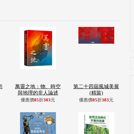
初
萬靈之地：物、時空
第二十四屆風城美展
與地理的非人論述
(精裝)
優惠價
85
折
383
元
優惠價
85
折
383
元