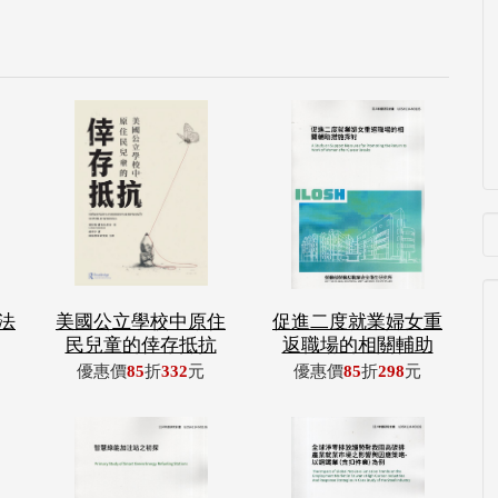
法
美國公立學校中原住
促進二度就業婦女重
民兒童的倖存抵抗
返職場的相關輔助
優惠價
85
折
332
元
優惠價
85
折
298
元