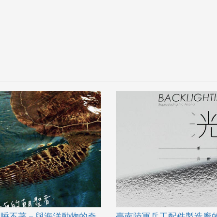
比睡不著－與海洋動物的奇
臺南陸軍兵工配件製造廠