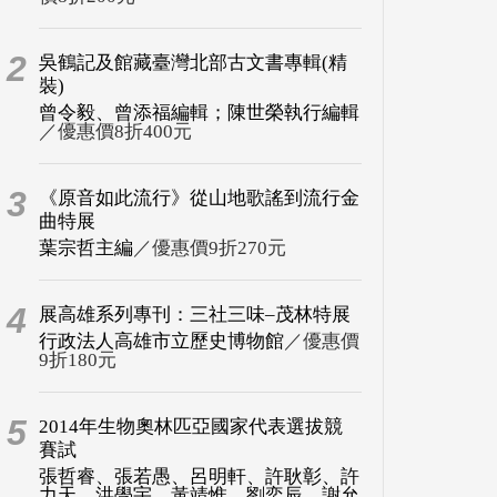
2
吳鶴記及館藏臺灣北部古文書專輯(精
裝)
曾令毅、曾添福編輯；陳世榮執行編輯
／優惠價8折400元
3
《原音如此流行》從山地歌謠到流行金
曲特展
葉宗哲主編
／優惠價9折270元
4
展高雄系列專刊：三社三味–茂林特展
行政法人高雄市立歷史博物館
／優惠價
9折180元
5
2014年生物奧林匹亞國家代表選拔競
賽試
張哲睿、張若愚、呂明軒、許耿彰、許
力天、洪學宇、黃靖惟、劉奕辰、謝允