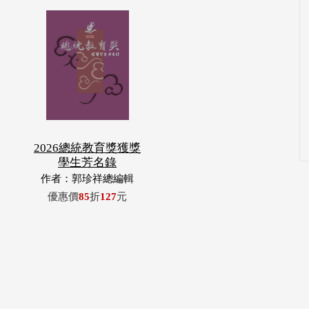
2026總統教育獎獲獎
學生芳名錄
作者：郭珍祥總編輯
優惠價
85
折
127
元