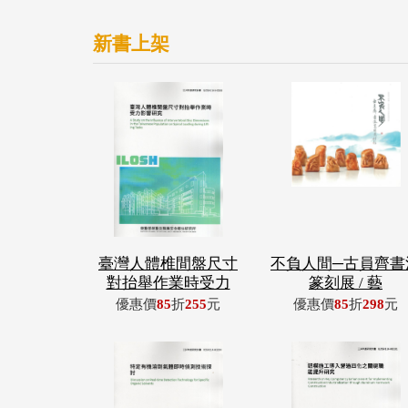
新書上架
臺灣人體椎間盤尺寸
不負人間─古員齊書
對抬舉作業時受力
篆刻展 / 藝
優惠價
85
折
255
元
優惠價
85
折
298
元