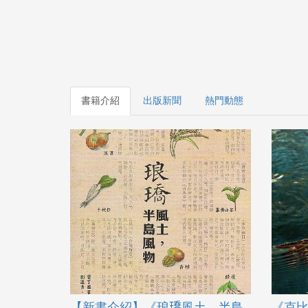
書籍介紹
出版新聞
熱門動態
【新書介紹】《琅𤩝風土，半島
《克