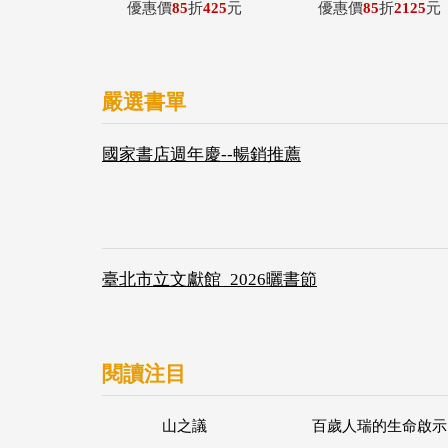
優惠價
85
折
425
元
優惠價
85
折
2125
元
嚴選書單
國家書店週年慶--暢銷推薦
臺北市立文獻館_2026曬書節
閱讀注目
山之議
百歲人瑞的生命啟示