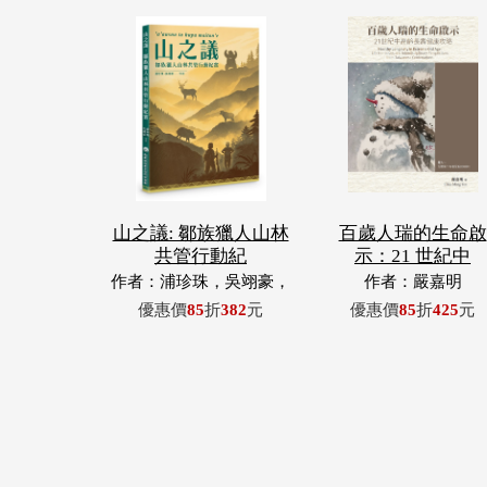
山之議: 鄒族獵人山林
百歲人瑞的生命啟
共管行動紀
示：21 世紀中
作者：浦珍珠，吳翊豪，
作者：嚴嘉明
呂翊齊，張惠東，許玉
優惠價
85
折
382
元
優惠價
85
折
425
元
青，王昶欣，蕭冠祐，浦
忠成，浦忠勇