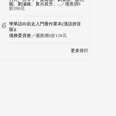
能、劉濬維、黃示其升、...
／優惠價8
折200元
6
學華語向前走入門冊作業本(漢語拼音
版)(
僑務委員會
／優惠價8折128元
更多排行