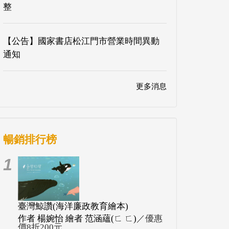
整
【公告】國家書店松江門市營業時間異動
通知
更多消息
暢銷排行榜
1
臺灣鯨讚(海洋廉政教育繪本)
作者 楊婉怡 繪者 范涵蘊(ㄈ ㄈ)
／優惠
價8折200元