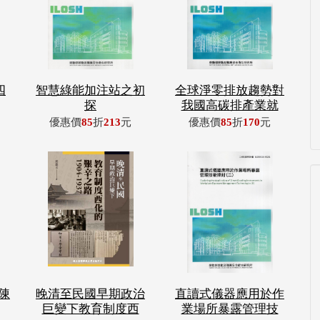
四
智慧綠能加注站之初
全球淨零排放趨勢對
探
我國高碳排產業就
優惠價
85
折
213
元
優惠價
85
折
170
元
陳
晚清至民國早期政治
直讀式儀器應用於作
巨變下教育制度西
業場所暴露管理技