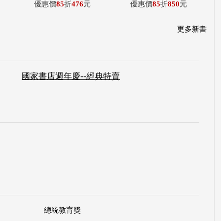
優惠價
85
折
476
元
優惠價
85
折
850
元
更多新書
國家書店週年慶--經典特賣
總統教育獎