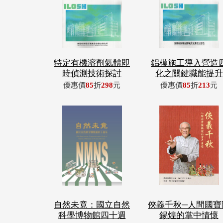
特定有機溶劑氣體即
鋁模施工導入營造
時偵測技術探討
化之關鍵職能提升
優惠價
85
折
298
元
優惠價
85
折
213
元
自然未竟：國立自然
俠義千秋─人間國寶
科學博物館四十週
錫煌的掌中情懷