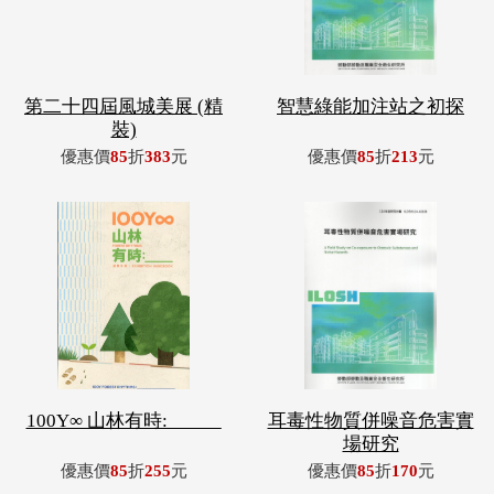
第二十四屆風城美展 (精
智慧綠能加注站之初探
裝)
優惠價
85
折
383
元
優惠價
85
折
213
元
100Y∞ 山林有時: _____
耳毒性物質併噪音危害實
場研究
優惠價
85
折
255
元
優惠價
85
折
170
元