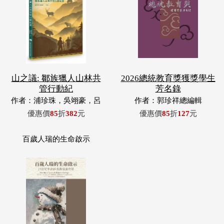
山之議: 鄒族獵人山林共
2026總統教育獎獲獎學生
管行動紀
芳名錄
作者：浦珍珠，吳翊豪，呂
作者：郭珍祥總編輯
翊齊，張惠東，許玉青，王
優惠價
85
折
382
元
優惠價
85
折
127
元
昶欣，蕭冠祐，浦忠成，浦
忠勇
百歲人瑞的生命啟示