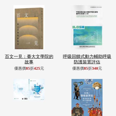
百文一見：臺大文學院的
呼吸回饋式動力輔助呼吸
故事
防護裝置評估
優惠價
85
折
425
元
優惠價
85
折
340
元