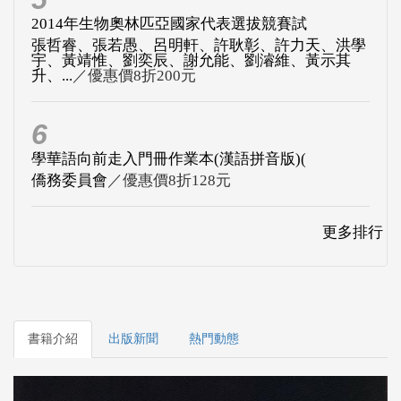
2014年生物奧林匹亞國家代表選拔競賽試
張哲睿、張若愚、呂明軒、許耿彰、許力天、洪學
宇、黃靖惟、劉奕辰、謝允能、劉濬維、黃示其
升、...
／優惠價8折200元
6
學華語向前走入門冊作業本(漢語拼音版)(
僑務委員會
／優惠價8折128元
更多排行
書籍介紹
出版新聞
熱門動態