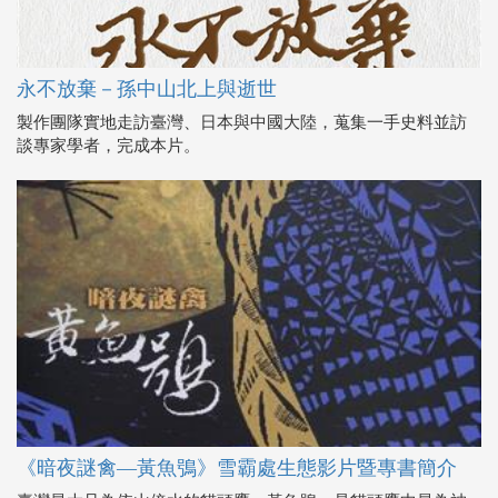
永不放棄－孫中山北上與逝世
製作團隊實地走訪臺灣、日本與中國大陸，蒐集一手史料並訪
談專家學者，完成本片。
《暗夜謎禽—黃魚鴞》雪霸處生態影片暨專書簡介