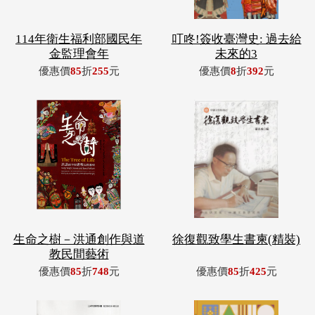
114年衛生福利部國民年
叮咚!簽收臺灣史: 過去給
金監理會年
未來的3
優惠價
85
折
255
元
優惠價
8
折
392
元
生命之樹－洪通創作與道
徐復觀致學生書柬(精裝)
教民間藝術
優惠價
85
折
748
元
優惠價
85
折
425
元