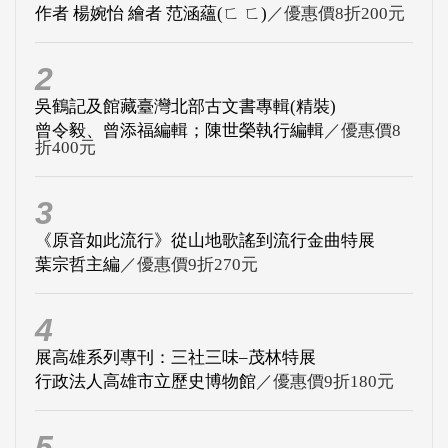
作者 楊婉怡 繪者 范涵蘊(ㄈ ㄈ)
／優惠價8折200元
2
吳鶴記及館藏臺灣北部古文書專輯(精裝)
曾令毅、曾添福編輯；陳世榮執行編輯
／優惠價8
折400元
3
《原音如此流行》從山地歌謠到流行金曲特展
葉宗哲主編
／優惠價9折270元
4
展高雄系列專刊：三社三味–茂林特展
行政法人高雄市立歷史博物館
／優惠價9折180元
5