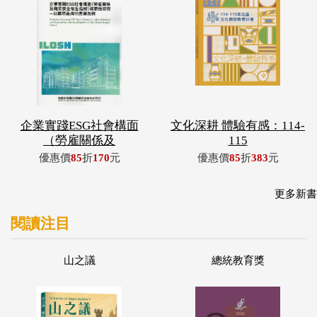
企業實踐ESG社會構面
文化深耕 體驗有感：114-
（勞雇關係及
115
優惠價
85
折
170
元
優惠價
85
折
383
元
更多新書
閱讀注目
山之議
總統教育獎