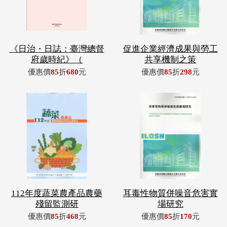
《日治・日誌：臺灣總督
促進企業經濟成果與勞工
府歲時紀》（
共享機制之策
優惠價
85
折
680
元
優惠價
85
折
298
元
112年度蔬菜農產品農藥
耳毒性物質併噪音危害實
殘留監測研
場研究
優惠價
85
折
468
元
優惠價
85
折
170
元