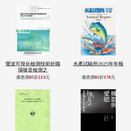
聲波可視化檢測技術於職
水產試驗所2025年年報
場噪音檢測之
優惠價
85
折
213
元
優惠價
85
折
170
元