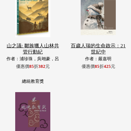
山之議: 鄒族獵人山林共
百歲人瑞的生命啟示：21
管行動紀
世紀中
作者：浦珍珠，吳翊豪，呂
作者：嚴嘉明
翊齊，張惠東，許玉青，王
優惠價
85
折
382
元
優惠價
85
折
425
元
昶欣，蕭冠祐，浦忠成，浦
忠勇
總統教育獎