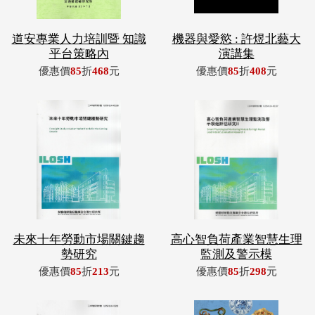
道安專業人力培訓暨 知識
機器與愛慾 : 許煜北藝大
平台策略內
演講集
優惠價
85
折
468
元
優惠價
85
折
408
元
未來十年勞動市場關鍵趨
高心智負荷產業智慧生理
勢研究
監測及警示模
優惠價
85
折
213
元
優惠價
85
折
298
元