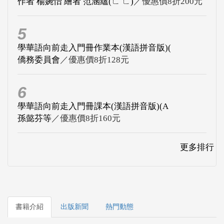
作者 楊婉怡 繪者 范涵蘊(ㄈ ㄈ)
／優惠價8折200元
5
學華語向前走入門冊作業本(漢語拼音版)(
僑務委員會
／優惠價8折128元
6
學華語向前走入門冊課本(漢語拼音版)(A
孫懿芬等
／優惠價8折160元
更多排行
書籍介紹
出版新聞
熱門動態