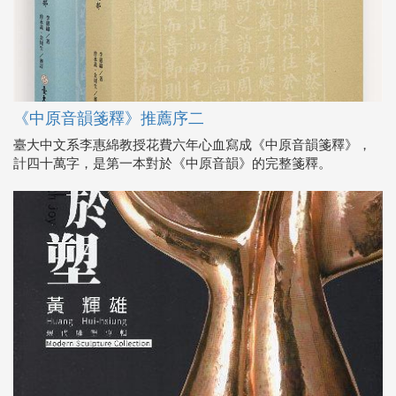
《中原音韻箋釋》推薦序二
臺大中文系李惠綿教授花費六年心血寫成《中原音韻箋釋》，
計四十萬字，是第一本對於《中原音韻》的完整箋釋。