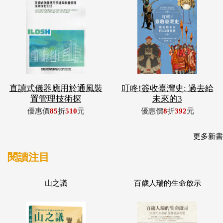
直讀式儀器應用於通風裝
叮咚!簽收臺灣史: 過去給
置管理技術探
未來的3
優惠價
85
折
510
元
優惠價
8
折
392
元
更多新書
閱讀注目
山之議
百歲人瑞的生命啟示