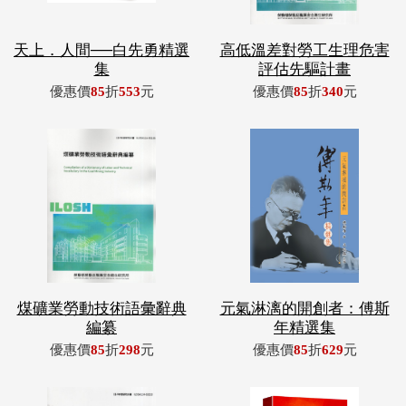
天上．人間──白先勇精選
高低溫差對勞工生理危害
集
評估先驅計畫
優惠價
85
折
553
元
優惠價
85
折
340
元
煤礦業勞動技術語彙辭典
元氣淋漓的開創者：傅斯
編纂
年精選集
優惠價
85
折
298
元
優惠價
85
折
629
元