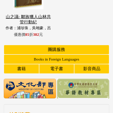
山之議: 鄒族獵人山林共
管行動紀
作者：浦珍珠，吳翊豪，呂
翊齊，張惠東，許玉青，王
優惠價
85
折
382
元
昶欣，蕭冠祐，浦忠成，浦
忠勇
團購服務
Books in Foreign Languages
書籍
電子書
影音商品