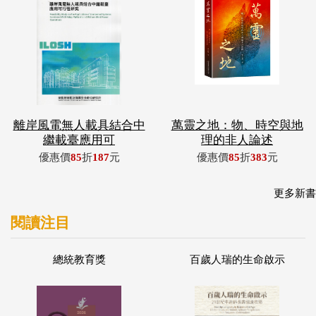
離岸風電無人載具結合中
萬靈之地：物、時空與地
繼載臺應用可
理的非人論述
優惠價
85
折
187
元
優惠價
85
折
383
元
更多新書
閱讀注目
總統教育獎
百歲人瑞的生命啟示