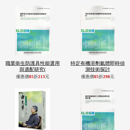
職業衛生防護具性能選用
特定有機溶劑氣體即時偵
與適配研究(
測技術探討
優惠價
85
折
213
元
優惠價
85
折
298
元