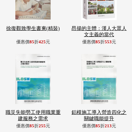
徐復觀致學生書柬(精裝)
昂揚的主體：漢人大眾人
文主義的當代
優惠價
85
折
425
元
優惠價
85
折
553
元
職災失能勞工使用職業重
鋁模施工導入營造四化之
建服務之需求
關鍵職能提升
優惠價
85
折
255
元
優惠價
85
折
213
元