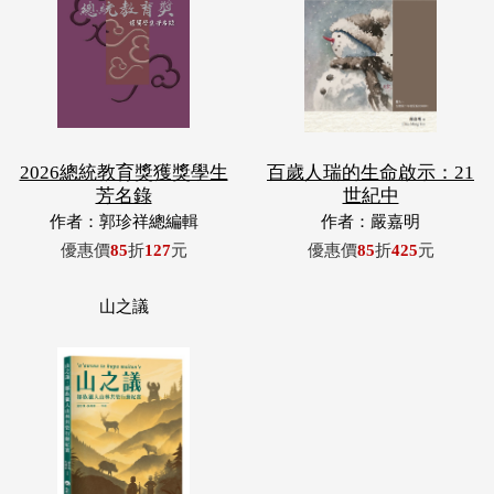
2026總統教育獎獲獎學生
百歲人瑞的生命啟示：21
芳名錄
世紀中
作者：郭珍祥總編輯
作者：嚴嘉明
優惠價
85
折
127
元
優惠價
85
折
425
元
山之議