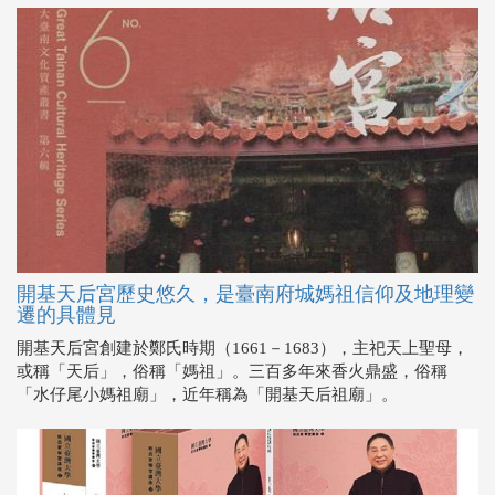
開基天后宮歷史悠久，是臺南府城媽祖信仰及地理變
遷的具體見
開基天后宮創建於鄭氏時期（1661－1683），主祀天上聖母，
或稱「天后」，俗稱「媽祖」。三百多年來香火鼎盛，俗稱
「水仔尾小媽祖廟」，近年稱為「開基天后祖廟」。