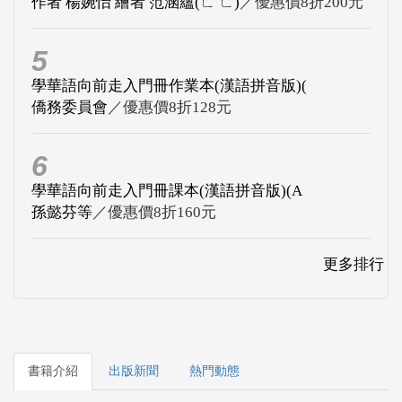
作者 楊婉怡 繪者 范涵蘊(ㄈ ㄈ)
／優惠價8折200元
5
學華語向前走入門冊作業本(漢語拼音版)(
僑務委員會
／優惠價8折128元
6
學華語向前走入門冊課本(漢語拼音版)(A
孫懿芬等
／優惠價8折160元
更多排行
書籍介紹
出版新聞
熱門動態