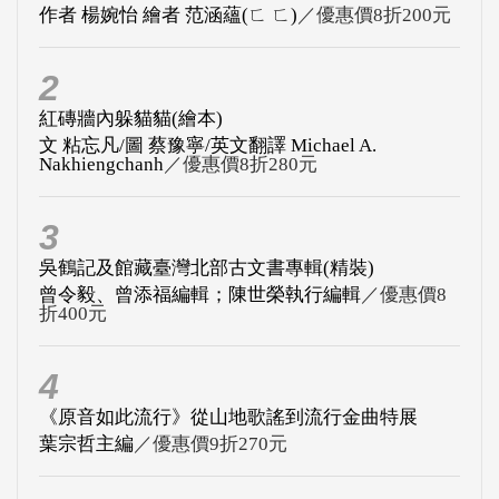
作者 楊婉怡 繪者 范涵蘊(ㄈ ㄈ)
／優惠價8折200元
2
紅磚牆內躲貓貓(繪本)
文 粘忘凡/圖 蔡豫寧/英文翻譯 Michael A.
Nakhiengchanh
／優惠價8折280元
3
吳鶴記及館藏臺灣北部古文書專輯(精裝)
曾令毅、曾添福編輯；陳世榮執行編輯
／優惠價8
折400元
4
《原音如此流行》從山地歌謠到流行金曲特展
葉宗哲主編
／優惠價9折270元