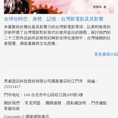
全球化時空、身體、記憶：台灣新電影及其影響
本書聚焦於幾位最具影響力的台灣新電影導演，以犀利無畏的
評析呼應了台灣電影對於當代社會所提出的挑戰，探討他們的
二十三部作品如何反映世紀轉折全球化過程中，台灣城鄉的社
會變遷、價值遞嬗與文化想像。
更多書籍介紹
秀威資訊科技股份有限公司國家書店松江門市 統編：
25511417
門市地址：104 台北市中山區松江路209號1樓
關於我們
．
常見問題
．
團購服務
．
隱私權說明
．
門市據點
．
客服信箱
Copyright © 國家網路書店