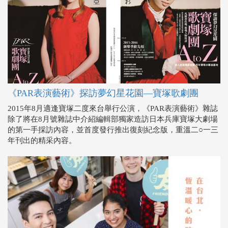
《PAR表演藝術》探訪夢幻星花園—寶塚歌劇團
2015年8月適逢寶塚二度來台舉行公演，《PAR表演藝術》雜誌
除了將在8月號雜誌中介紹編輯部獨家造訪日本兵庫寶塚大劇場
的第一手採訪內容，並首度發行推出復刻紀念版，重溫二○一三
年刊出的精采內容。