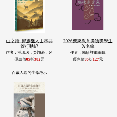
山之議: 鄒族獵人山林共
2026總統教育獎獲獎學生
管行動紀
芳名錄
作者：浦珍珠，吳翊豪，呂
作者：郭珍祥總編輯
翊齊，張惠東，許玉青，王
優惠價
85
折
382
元
優惠價
85
折
127
元
昶欣，蕭冠祐，浦忠成，浦
忠勇
百歲人瑞的生命啟示