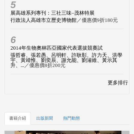
5
展高雄系列專刊：三社三味–茂林特展
行政法人高雄市立歷史博物館
／優惠價9折180元
6
2014年生物奧林匹亞國家代表選拔競賽試
張哲睿、張若愚、呂明軒、許耿彰、許力天、洪學
宇、黃靖惟、劉奕辰、謝允能、劉濬維、黃示其
升、...
／優惠價8折200元
更多排行
書籍介紹
出版新聞
熱門動態