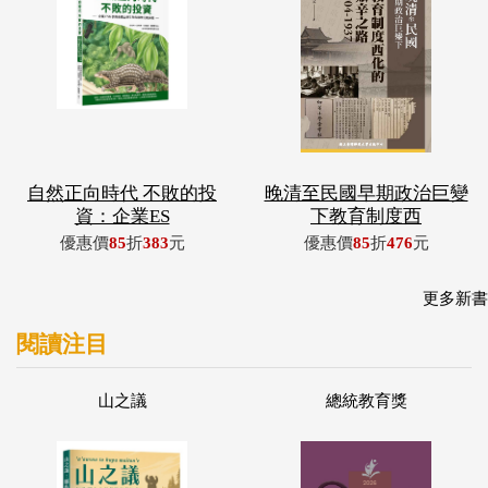
自然正向時代 不敗的投
晚清至民國早期政治巨變
資：企業ES
下教育制度西
優惠價
85
折
383
元
優惠價
85
折
476
元
更多新書
閱讀注目
山之議
總統教育獎