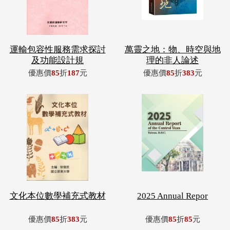
運輸包容性服務需求探討
萬靈之地：物、時空與地
及功能設計規
理的非人論述
優惠價
85
折
187
元
優惠價
85
折
383
元
文化本位數學補充式教材
2025 Annual Repor
優惠價
85
折
383
元
優惠價
85
折
85
元