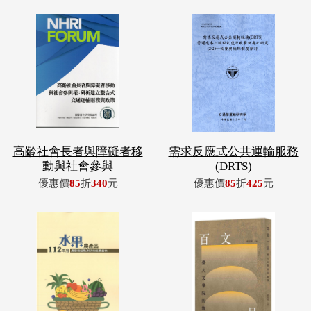
高齡社會長者與障礙者移
需求反應式公共運輸服務
動與社會參與
(DRTS)
優惠價
85
折
340
元
優惠價
85
折
425
元