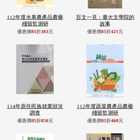
112年度水果農產品農藥
百文一見：臺大文學院的
殘留監測研
故事
優惠價
85
折
383
元
優惠價
85
折
425
元
114年原住民族就業狀況
112年度蔬菜農產品農藥
調查
殘留監測研
優惠價
85
折
850
元
優惠價
85
折
468
元